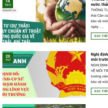
14
nước thải,
Th11
THÔNG TƯ (
thải Căn c
bảo vệ môi
ngày......
ĐỌC TH
Nghị định
20
môi trườ
Th7
NGHỊ ĐỊN
VỆ MÔI TR
trường năm
bảo vệ môi 
ĐỌC TH