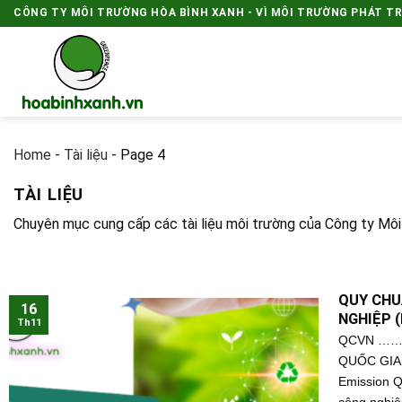
Skip
CÔNG TY MÔI TRƯỜNG HÒA BÌNH XANH - VÌ MÔI TRƯỜNG PHÁT T
to
content
Home
-
Tài liệu
-
Page 4
TÀI LIỆU
Chuyên mục cung cấp các tài liệu môi trường của Công ty Mô
QUY CHU
16
NGHIỆP (
Th11
QCVN ……:
QUỐC GIA V
Emission Q