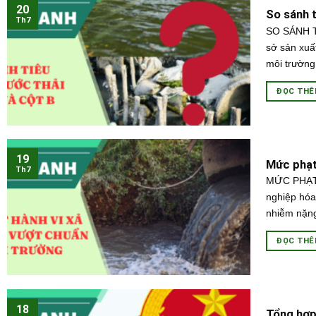
20
So sánh t
Th7
SO SÁNH T
sở sản xuấ
môi trường
ĐỌC TH
19
Mức phạt 
Th7
MỨC PHẠT
nghiệp hóa
nhiễm nặng
ĐỌC TH
18
Tổng hợp 