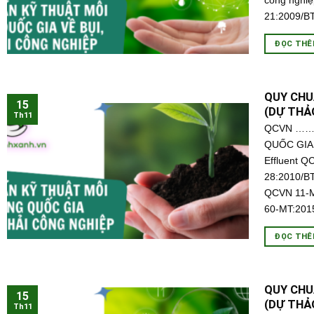
công nghi
21:2009/B
ĐỌC TH
QUY CHU
15
(DỰ THẢO
Th11
QCVN ……:
QUỐC GIA 
Effluent 
28:2010/B
QCVN 11-M
60-MT:201
ĐỌC TH
QUY CHU
15
(DỰ THẢO
Th11