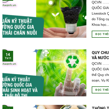
QCVN ……:
QUỐC GIA V
Livestock
do Tổng cụ
Khoa học...
ĐỌC TH
QUY CHU
14
VÀ NƯỚC
Th11
QCVN ……:
QUỐC GIA
thế Quy c
soạn, Vụ K
ĐỌC TH
THÔNG TƯ