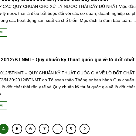
 CÁC QUY CHUẨN CHO XỬ LÝ NƯỚC THẢI ĐẦY ĐỦ NHẤT Việc đầu t
 lý nước thải là điều bắt buộc đối với các cơ quan, doanh nghiệp có ph
rong các hoạt động sản xuất và chế biến. Mục đích là đảm bảo tuân.....
ÊM
2012/BTNMT- Quy chuẩn kỹ thuật quốc gia về lò đốt chất 
2012/BTNMT – QUY CHUẨN KỸ THUẬT QUỐC GIA VỀ LÒ ĐỐT CHẤT
VN 30:2012/BTNMT do Tổ soạn thảo Thông tư ban hành Quy chuẩn k
 lò đốt chất thải rắn y tế và Quy chuẩn kỹ thuật quốc gia về lò đốt chất
.....
ÊM
4
5
6
7
…
9