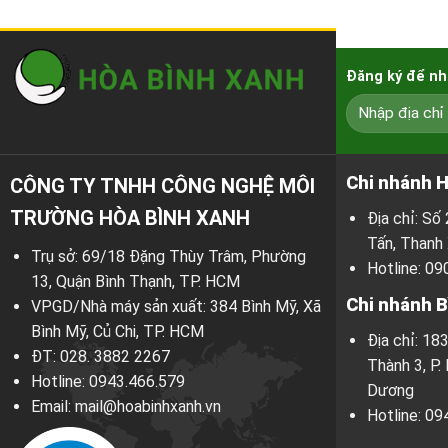
Đăng ký để nh
Chi nhánh H
CÔNG TY TNHH CÔNG NGHỆ MÔI
TRƯỜNG HÒA BÌNH XANH
Địa chỉ: S
Tấn, Thanh 
Trụ sở: 69/18 Đặng Thùy Trâm, Phường
Hotline:
09
13, Quận Bình Thạnh, TP. HCM
Chi nhánh 
VPGD/Nhà máy sản xuất: 384 Bình Mỹ, Xã
Bình Mỹ, Củ Chi, TP. HCM
Địa chỉ: 18
ĐT:
028. 3882 2267
Thành 3, P.
Hotline:
0943.466.579
Dương
Email:
mail@hoabinhxanh.vn
Hotline:
09