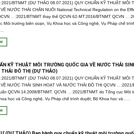
2021/BTNMT (DỰ THẢO 08.07.2021) QUY CHUẨN KỸ THUẬT MÔI
Ề NƯỚC THẢI CHĂN NUÔI National Technical Regulation on the Efflu
 QCVN …:2021/BTNMT thay thế QCVN 62-MT:2016/BTNMT QCVN …:
c Môi trường biên soạn, Vụ Khoa học và Công nghệ, Vụ Pháp chế trìn
...
ÊM
ẨN KỸ THUẬT MÔI TRƯỜNG QUỐC GIA VỀ NƯỚC THẢI SIN
 THẢI ĐÔ THỊ (DỰ THẢO)
2021/BTNMT (DỰ THẢO 08.07.2021) QUY CHUẨN KỸ THUẬT MÔI
 VỀ NƯỚC THẢI SINH HOẠT VÀ NƯỚC THẢI ĐÔ THỊ QCVN …:2021/
huẩn QCVN 14:2008/BTNMT. QCVN …:2021/BTNMT do Tổng cục Môi t
hoa học và Công nghệ, Vụ Pháp chế trình duyệt; Bộ Khoa học và......
ÊM
 (DỰ THẢO) Ban hành quy chuẩn kỹ thuật môi trường quốc