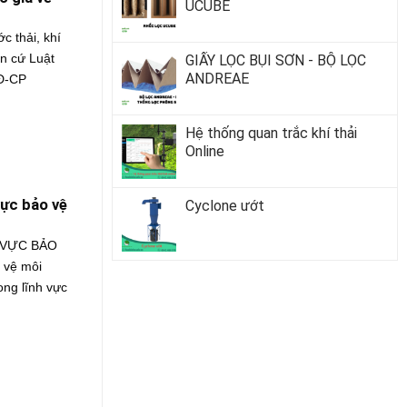
UCUBE
 thải, khí
n cứ Luật
GIẤY LỌC BỤI SƠN - BỘ LỌC
ANDREAE
NĐ-CP
Hệ thống quan trắc khí thải
Online
vực bảo vệ
Cyclone ướt
 VỰC BẢO
 vệ môi
ng lĩnh vực