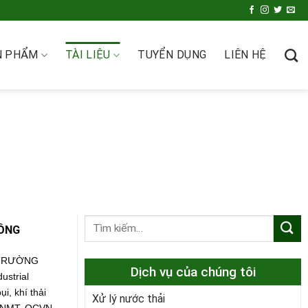
N PHẨM
TÀI LIỆU
TUYỂN DỤNG
LIÊN HỆ
CÔNG
 TRƯỜNG
Dịch vụ của chúng tôi
ustrial
, khí thải
Xử lý nước thải