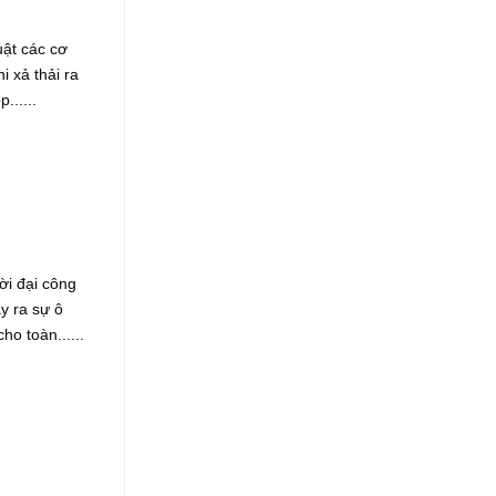
ật các cơ
 xả thải ra
......
 đại công
y ra sự ô
o toàn......