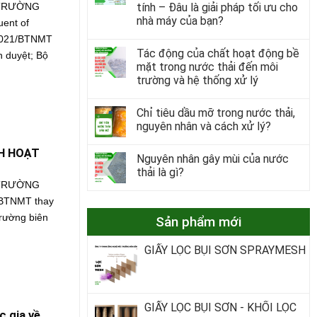
tính – Đâu là giải pháp tối ưu cho
 TRƯỜNG
nhà máy của bạn?
ent of
2021/BTNMT
Tác động của chất hoạt động bề
h duyệt; Bộ
mặt trong nước thải đến môi
trường và hệ thống xử lý
Chỉ tiêu dầu mỡ trong nước thải,
nguyên nhân và cách xử lý?
H HOẠT
Nguyên nhân gây mùi của nước
thải là gì?
 TRƯỜNG
BTNMT thay
rường biên
Sản phẩm mới
GIẤY LỌC BỤI SƠN SPRAYMESH
GIẤY LỌC BỤI SƠN - KHỐI LỌC
 gia về