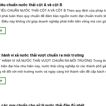
iêu chuẩn nước thải cột A và cột B
IÊU CHUẨN NƯỚC THẢI CỘT A VÀ CỘT B Theo quy định của pháp lu
t phải tuân theo quy chuẩn để đảm bảo nguồn nước đạt chuẩn trước khi
. Điều này không chỉ giúp doanh nghiệp phát triển bền vững mà còn góp
ÊM
hành vi xả nước thải vượt chuẩn ra môi trường
 HÀNH VI XẢ NƯỚC THẢI VƯỢT CHUẨN RA MÔI TRƯỜNG Trong thời
 hiện đại hóa như hiện nay, nước thải công nghiệp từ các thành phố gâ
 nề đối với môi trường nước và ngày càng trở thành vấn đề cấp bách ch
ÊM
các quy chuẩn cho xử lý nước thải đầy đủ nhất