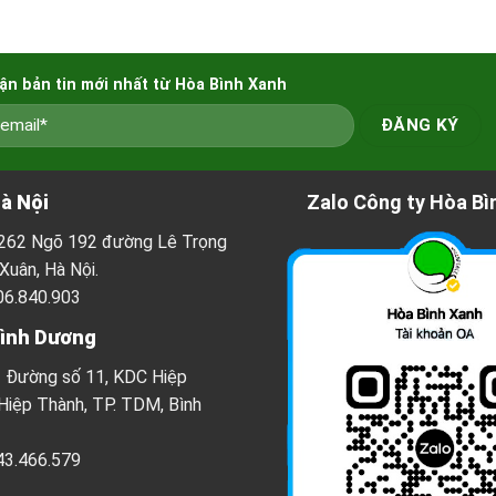
ận bản tin mới nhất từ Hòa Bình Xanh
à Nội
Zalo Công ty Hòa Bì
ố 262 Ngõ 192 đường Lê Trọng
Xuân, Hà Nội.
06.840.903
Bình Dương
3 Đường số 11, KDC Hiệp
 Hiệp Thành, TP. TDM, Bình
43.466.579