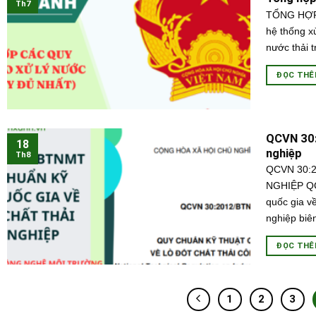
Th7
TỔNG HỢP
hệ thống xử
nước thải t
ĐỌC TH
QCVN 30:
18
nghiệp
Th8
QCVN 30:
NGHIỆP QC
quốc gia về
nghiệp biên.
ĐỌC TH
1
2
3