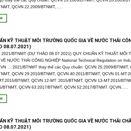
ệp) thay thế các Quy chuẩn: QCVN 19:2009/BTNMT, QCVN 20:2009/
TNMT, QCVN 22:2009/BTNMT,......
ÊM
ẨN KỸ THUẬT MÔI TRƯỜNG QUỐC GIA VỀ NƯỚC THẢI CÔ
 08.07.2021)
2021/BTNMT (DỰ THẢO 08.07.2021) QUY CHUẨN KỸ THUẬT MÔI
VỀ NƯỚC THẢI CÔNG NGHIỆP National Technical Regulation on Indus
QCVN …:2021/BTNMT thay thế các Quy chuẩn: QCVN 25:2009/BTNMT,
TNMT, QCVN 29:2010/BTNMT, QCVN 40:2011/BTNMT, QCVN 01-MT:2
T:2015/BTNMT, QCVN 12-MT: 2015/BTNMT, QCVN 13-MT:2015/BTN
5/BTNMT, QCVN 63:2017/BTNMT, QCVN 52:2017/BTNMT. QCVN......
ÊM
ẨN KỸ THUẬT MÔI TRƯỜNG QUỐC GIA VỀ NƯỚC THẢI CHĂ
 08.07.2021)