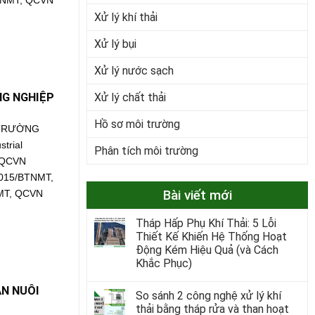
BTNMT, QCVN
Xử lý khí thải
Xử lý bụi
Xử lý nước sạch
Xử lý chất thải
NG NGHIỆP
Hồ sơ môi trường
 TRƯỜNG
trial
Phân tích môi trường
 QCVN
015/BTNMT,
Bài viết mới
MT, QCVN
Tháp Hấp Phụ Khí Thải: 5 Lỗi
Thiết Kế Khiến Hệ Thống Hoạt
Động Kém Hiệu Quả (và Cách
Khắc Phục)
N NUÔI
So sánh 2 công nghệ xử lý khí
thải bằng tháp rửa và than hoạt