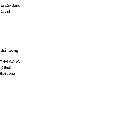
ư xây dựng
át sinh
.
thải công
 THẢI CÔNG
ỹ thuật
 thải công