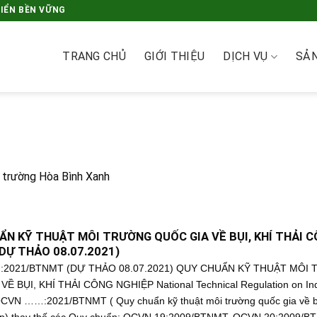
RIỂN BỀN VỮNG
TRANG CHỦ
GIỚI THIỆU
DỊCH VỤ
SẢ
i trường Hòa Bình Xanh
ẨN KỸ THUẬT MÔI TRƯỜNG QUỐC GIA VỀ BỤI, KHÍ THẢI 
DỰ THẢO 08.07.2021)
2021/BTNMT (DỰ THẢO 08.07.2021) QUY CHUẨN KỸ THUẬT MÔI
Ề BỤI, KHÍ THẢI CÔNG NGHIỆP National Technical Regulation on Ind
CVN ……:2021/BTNMT ( Quy chuẩn kỹ thuật môi trường quốc gia về bụi