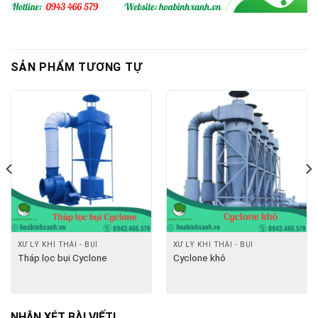
SẢN PHẨM TƯƠNG TỰ
XỬ LÝ KHÍ THẢI - BỤI
XỬ LÝ KHÍ THẢI - BỤI
Tháp lọc bụi Cyclone
Cyclone khô
NHẬN XÉT BÀI VIẾT!