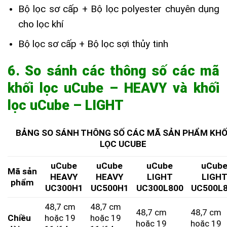
Bộ lọc sơ cấp + Bộ lọc polyester chuyên dụng
cho lọc khí
Bộ lọc sơ cấp + Bộ lọc sợi thủy tinh
6. So sánh các thông số các mã
khối lọc uCube – HEAVY và khối
lọc uCube – LIGHT
BẢNG SO SÁNH THÔNG SỐ CÁC MÃ SẢN PHẨM KHỐ
LỌC UCUBE
uCube
uCube
uCube
uCub
Mã sản
HEAVY
HEAVY
LIGHT
LIGH
phẩm
UC300H1
UC500H1
UC300L800
UC500L
48,7 cm
48,7 cm
48,7 cm
48,7 cm
Chiều
hoặc 19
hoặc 19
hoặc 19
hoặc 19