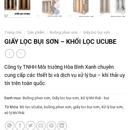
Trang chủ
/
Sản phẩm
/
Buồng phun sơn
/
Giấy lọc bụi sơn
GIẤY LỌC BỤI SƠN – KHỐI LỌC UCUBE
Công ty TNHH Môi trường Hòa Bình Xanh chuyên
cung cấp các thiết bị và dịch vụ xử lý bụi – khí thải uy
tín trên toàn quốc.
Danh mục:
Buồng phun sơn
,
Giấy lọc bụi sơn
,
Xử lý khí thải - bụi
Từ khóa:
Bộ lọc uCube
,
buồng phun sơn
,
giấy lọc bụi sơn
,
Xử lý bụi sơn
,
xử lý khí thải