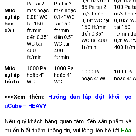
0,8 m/s đến
0,8 m/s 
Pa tại 2
Pa tại 2
85 Pa tại 2
100 Pa tạ
Mức
m/s hoặc
m/s hoặc
m/s hoặc
m/s hoặ
sụt áp
0,08’’ WC
0,14’’ WC
0,04’’ WC tại
0,105’’ W
ban
tại 150
tại 150
150 ft/min
tại 150
đầu
ft/min
ft/min
đến 0,35’’
ft/min đ
đến 0,35’’
đến 0,5’’
WC tại 400
0,4’’ WC t
WC tại
WC tại
ft/min
400 ft/m
400
400
ft/min
ft/min
Mức
1000 Pa
1000 Pa
1000 Pa
1000 Pa
sụt áp
hoặc 4’’
hoặc 4’’
hoặc 4’’ WC
hoặc 4’’ 
tối đa
WC
WC
>>>Xem thêm:
Hướng dẫn lắp đặt khối lọc
uCube – HEAVY
Nếu quý khách hàng quan tâm đến sản phẩm và
muốn biết thêm thông tin, vui lòng liên hệ tới
Hòa