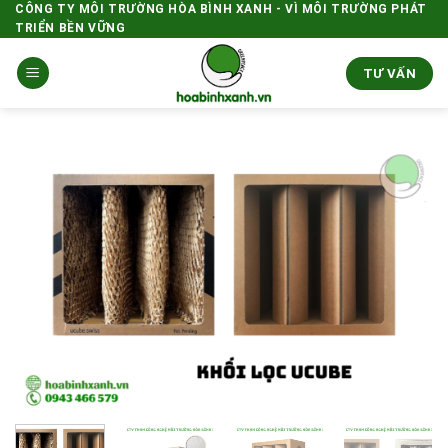
Skip
CÔNG TY MÔI TRƯỜNG HÒA BÌNH XANH - VÌ MÔI TRƯỜNG PHÁT
TRIỂN BỀN VỮNG
to
content
TƯ VẤN