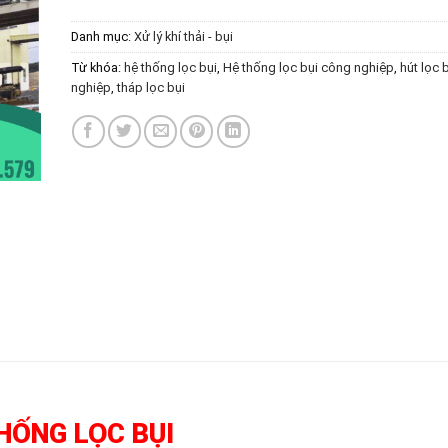
Danh mục:
Xử lý khí thải - bụi
Từ khóa:
hệ thống lọc bụi
,
Hệ thống lọc bụi công nghiệp
,
hút lọc 
nghiệp
,
tháp lọc bụi
HỐNG LỌC BỤI