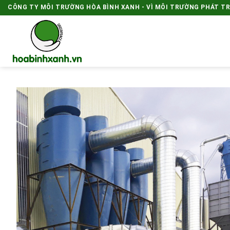
Skip
CÔNG TY MÔI TRƯỜNG HÒA BÌNH XANH - VÌ MÔI TRƯỜNG PHÁT T
to
content