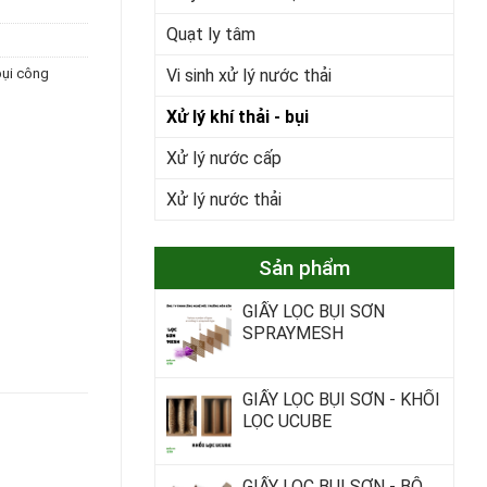
Quạt ly tâm
bụi công
Vi sinh xử lý nước thải
Xử lý khí thải - bụi
Xử lý nước cấp
Xử lý nước thải
Sản phẩm
GIẤY LỌC BỤI SƠN
SPRAYMESH
GIẤY LỌC BỤI SƠN - KHỐI
LỌC UCUBE
GIẤY LỌC BỤI SƠN - BỘ