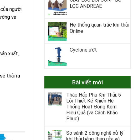
LỌC ANDREAE
 của người
rường và
Hệ thống quan trắc khí thải
Online
Cyclone ướt
sản xuất,
ẽ thải ra
Bài viết mới
Tháp Hấp Phụ Khí Thải: 5
Lỗi Thiết Kế Khiến Hệ
Thống Hoạt Động Kém
Hiệu Quả (và Cách Khắc
Phục)
So sánh 2 công nghệ xử lý
khí thải bằng tháp rửa và