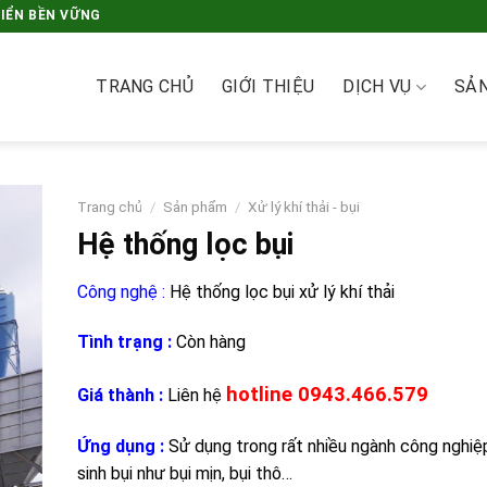
RIỂN BỀN VỮNG
TRANG CHỦ
GIỚI THIỆU
DỊCH VỤ
SẢ
Trang chủ
/
Sản phẩm
/
Xử lý khí thải - bụi
Hệ thống lọc bụi
Công nghệ :
Hệ thống lọc bụi xử lý khí thải
Tình trạng :
Còn hàng
hotline
0943.466.579
Giá thành :
Liên h
ệ
Ứng dụng :
Sử dụng trong rất nhiều ngành công nghiệ
sinh bụi như bụi mịn, bụi thô…