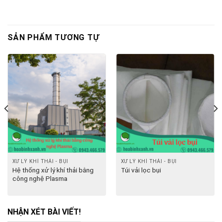
SẢN PHẨM TƯƠNG TỰ
XỬ LÝ KHÍ THẢI - BỤI
XỬ LÝ KHÍ THẢI - BỤI
Hệ thống xử lý khí thải bằng
Túi vải lọc bụi
công nghệ Plasma
NHẬN XÉT BÀI VIẾT!