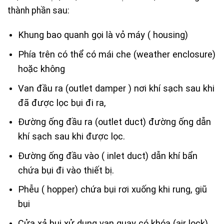
thành phần sau:
Khung bao quanh gọi là vỏ máy ( housing)
Phía trên có thể có mái che (weather enclosure)
hoặc không
Van đầu ra (outlet damper ) nơi khí sạch sau khi
đã được lọc bụi đi ra,
Đường ống đầu ra (outlet duct) đường ống dẫn
khí sạch sau khi được lọc.
Đường ống đầu vào ( inlet duct) dẫn khí bẩn
chứa bụi đi vào thiết bị.
Phễu ( hopper) chứa bụi rơi xuống khi rung, giũ
bụi
Cửa xả bụi xử dụng van quay có khóa (air lock),