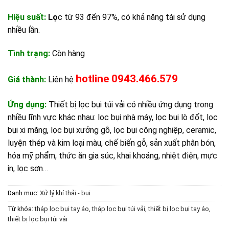
Hiệu suất:
Lọ
c từ 93 đến 97%, có khả năng tái sử dụng
nhiều lần.
Tình trạng:
Còn hàng
hotline
0943.466.579
Giá thành:
Liên hệ
Ứng dụng:
Thiết bị lọc bụi túi vải có nhiều ứng dụng trong
nhiều lĩnh vực khác nhau: lọc bụi nhà máy, lọc bụi lò đốt, lọc
bụi xi măng, lọc bụi xưởng gỗ, lọc bụi công nghiệp, ceramic,
luyện thép và kim loại màu, chế biến gỗ, sản xuất phân bón,
hóa mỹ phẩm, thức ăn gia súc, khai khoáng, nhiệt điện, mực
in, lọc sơn…
Danh mục:
Xử lý khí thải - bụi
Từ khóa:
tháp lọc bụi tay áo
,
tháp lọc bụi túi vải
,
thiết bị lọc bụi tay áo
,
thiết bị lọc bụi túi vải