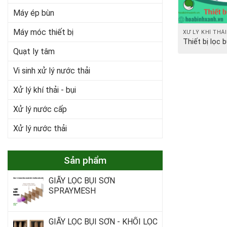
Máy ép bùn
Máy móc thiết bị
XỬ LÝ KHÍ THẢI
Thiết bị lọc b
Quạt ly tâm
Vi sinh xử lý nước thải
Xử lý khí thải - bụi
Xử lý nước cấp
Xử lý nước thải
Sản phẩm
GIẤY LỌC BỤI SƠN
SPRAYMESH
GIẤY LỌC BỤI SƠN - KHỐI LỌC