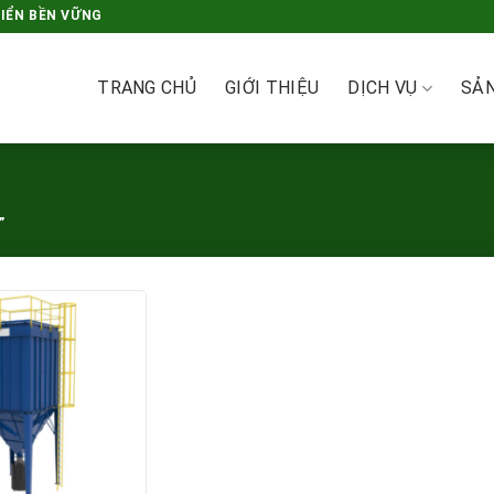
RIỂN BỀN VỮNG
TRANG CHỦ
GIỚI THIỆU
DỊCH VỤ
SẢ
”