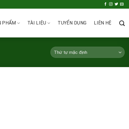
N PHẨM
TÀI LIỆU
TUYỂN DỤNG
LIÊN HỆ