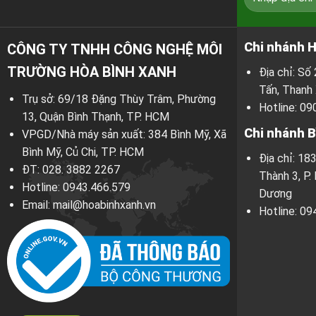
Chi nhánh H
CÔNG TY TNHH CÔNG NGHỆ MÔI
TRƯỜNG HÒA BÌNH XANH
Địa chỉ: S
Tấn, Thanh 
Trụ sở: 69/18 Đặng Thùy Trâm, Phường
Hotline:
09
13, Quận Bình Thạnh, TP. HCM
Chi nhánh 
VPGD/Nhà máy sản xuất: 384 Bình Mỹ, Xã
Bình Mỹ, Củ Chi, TP. HCM
Địa chỉ: 18
ĐT:
028. 3882 2267
Thành 3, P.
Hotline:
0943.466.579
Dương
Email:
mail@hoabinhxanh.vn
Hotline:
09