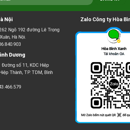
à Nội
Zalo Công ty Hòa Bì
ố 262 Ngõ 192 đường Lê Trọng
Xuân, Hà Nội.
06.840.903
Bình Dương
3 Đường số 11, KDC Hiệp
 Hiệp Thành, TP. TDM, Bình
43.466.579