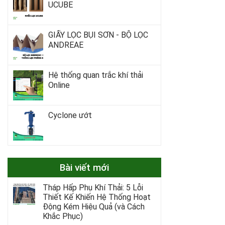
UCUBE
GIẤY LỌC BỤI SƠN - BỘ LỌC
ANDREAE
Hệ thống quan trắc khí thải
Online
Cyclone ướt
Bài viết mới
Tháp Hấp Phụ Khí Thải: 5 Lỗi
Thiết Kế Khiến Hệ Thống Hoạt
Động Kém Hiệu Quả (và Cách
Khắc Phục)