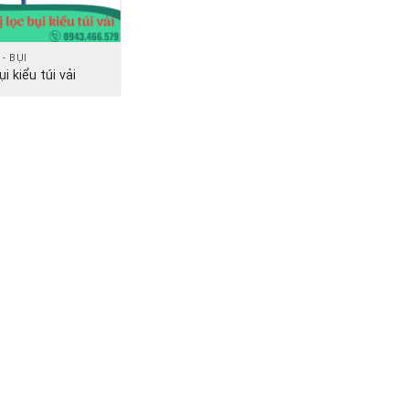
 - BỤI
ụi kiểu túi vải