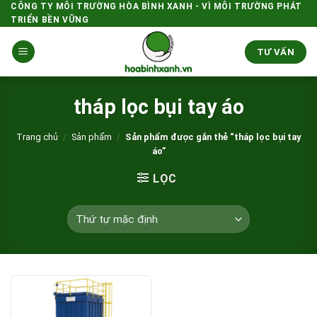
Skip
CÔNG TY MÔI TRƯỜNG HÒA BÌNH XANH - VÌ MÔI TRƯỜNG PHÁT
TRIỂN BỀN VỮNG
to
content
TƯ VẤN
tháp lọc bụi tay áo
Trang chủ
/
Sản phẩm
/
Sản phẩm được gắn thẻ “tháp lọc bụi tay
áo”
LỌC