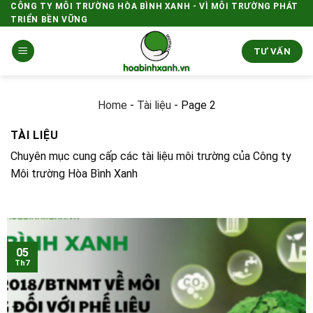
Skip
CÔNG TY MÔI TRƯỜNG HÒA BÌNH XANH - VÌ MÔI TRƯỜNG PHÁT
TRIỂN BỀN VỮNG
to
content
TƯ VẤN
Home
-
Tài liệu
-
Page 2
TÀI LIỆU
Chuyên mục cung cấp các tài liệu môi trường của Công ty
Môi trường Hòa Bình Xanh
05
Th7