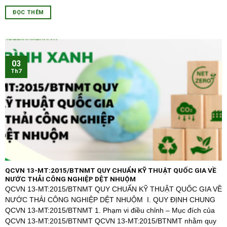
ĐỌC THÊM
03
Th7
QCVN 13-MT:2015/BTNMT QUY CHUẨN KỸ THUẬT QUỐC GIA VỀ
NƯỚC THẢI CÔNG NGHIỆP DỆT NHUỘM
QCVN 13-MT:2015/BTNMT QUY CHUẨN KỸ THUẬT QUỐC GIA VỀ
NƯỚC THẢI CÔNG NGHIỆP DỆT NHUỘM I. QUY ĐỊNH CHUNG
QCVN 13-MT:2015/BTNMT 1. Phạm vi điều chỉnh – Mục đích của
QCVN 13-MT:2015/BTNMT QCVN 13-MT:2015/BTNMT nhằm quy