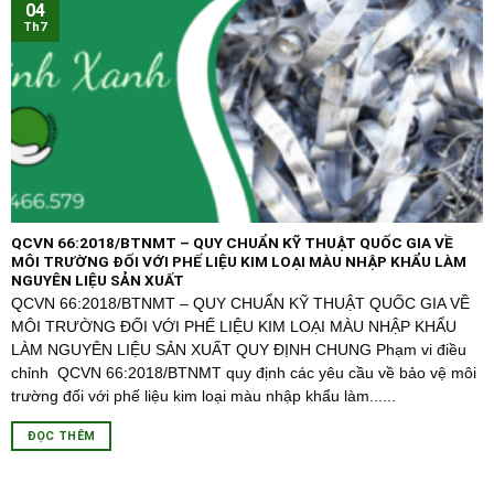
04
Th7
QCVN 66:2018/BTNMT – QUY CHUẨN KỸ THUẬT QUỐC GIA VỀ
MÔI TRƯỜNG ĐỐI VỚI PHẾ LIỆU KIM LOẠI MÀU NHẬP KHẨU LÀM
NGUYÊN LIỆU SẢN XUẤT
QCVN 66:2018/BTNMT – QUY CHUẨN KỸ THUẬT QUỐC GIA VỀ
MÔI TRƯỜNG ĐỐI VỚI PHẾ LIỆU KIM LOẠI MÀU NHẬP KHẨU
LÀM NGUYÊN LIỆU SẢN XUẤT QUY ĐỊNH CHUNG Phạm vi điều
chỉnh QCVN 66:2018/BTNMT quy định các yêu cầu về bảo vệ môi
trường đối với phế liệu kim loại màu nhập khẩu làm......
ĐỌC THÊM