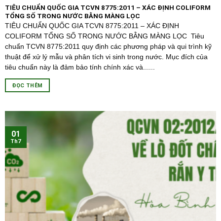
TIÊU CHUẨN QUỐC GIA TCVN 8775:2011 – XÁC ĐỊNH COLIFORM
TỔNG SỐ TRONG NƯỚC BẰNG MÀNG LỌC
TIÊU CHUẨN QUỐC GIA TCVN 8775:2011 – XÁC ĐỊNH
COLIFORM TỔNG SỐ TRONG NƯỚC BẰNG MÀNG LỌC Tiêu
chuẩn TCVN 8775:2011 quy định các phương pháp và qui trình kỹ
thuật để xử lý mẫu và phân tích vi sinh trong nước. Mục đích của
tiêu chuẩn này là đảm bảo tính chính xác và......
ĐỌC THÊM
01
Th7