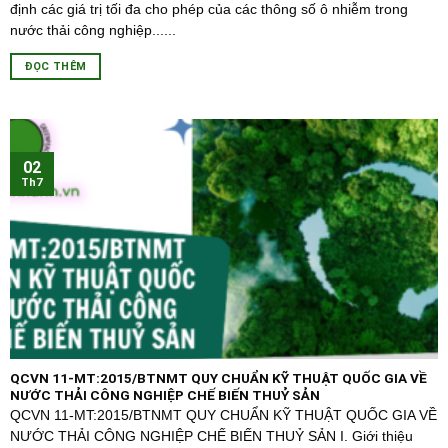
định các giá trị tối đa cho phép của các thông số ô nhiễm trong
nước thải công nghiệp......
ĐỌC THÊM
02
Th7
QCVN 11-MT:2015/BTNMT QUY CHUẨN KỸ THUẬT QUỐC GIA VỀ
NƯỚC THẢI CÔNG NGHIỆP CHẾ BIẾN THUỶ SẢN
QCVN 11-MT:2015/BTNMT QUY CHUẨN KỸ THUẬT QUỐC GIA VỀ
NƯỚC THẢI CÔNG NGHIỆP CHẾ BIẾN THUỶ SẢN I. Giới thiệu