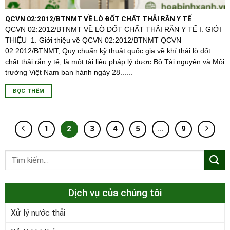
QCVN 02:2012/BTNMT VỀ LÒ ĐỐT CHẤT THẢI RẮN Y TẾ
QCVN 02:2012/BTNMT VỀ LÒ ĐỐT CHẤT THẢI RẮN Y TẾ I. GIỚI
THIỆU 1. Giới thiệu về QCVN 02:2012/BTNMT QCVN
02:2012/BTNMT, Quy chuẩn kỹ thuật quốc gia về khí thải lò đốt
chất thải rắn y tế, là một tài liệu pháp lý được Bộ Tài nguyên và Môi
trường Việt Nam ban hành ngày 28......
ĐỌC THÊM
1
2
3
4
5
…
9
Dịch vụ của chúng tôi
Xử lý nước thải