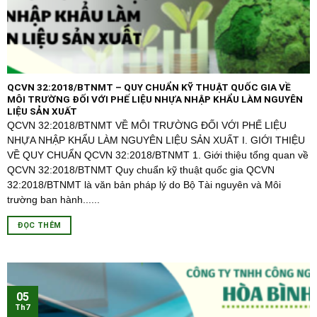
QCVN 32:2018/BTNMT – QUY CHUẨN KỸ THUẬT QUỐC GIA VỀ
MÔI TRƯỜNG ĐỐI VỚI PHẾ LIỆU NHỰA NHẬP KHẨU LÀM NGUYÊN
LIỆU SẢN XUẤT
QCVN 32:2018/BTNMT VỀ MÔI TRƯỜNG ĐỐI VỚI PHẾ LIỆU
NHỰA NHẬP KHẨU LÀM NGUYÊN LIỆU SẢN XUẤT I. GIỚI THIỆU
VỀ QUY CHUẨN QCVN 32:2018/BTNMT 1. Giới thiệu tổng quan về
QCVN 32:2018/BTNMT Quy chuẩn kỹ thuật quốc gia QCVN
32:2018/BTNMT là văn bản pháp lý do Bộ Tài nguyên và Môi
trường ban hành......
ĐỌC THÊM
05
Th7