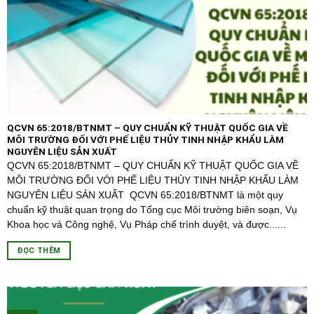
QCVN 65:2018/BTNMT – QUY CHUẨN KỸ THUẬT QUỐC GIA VỀ
MÔI TRƯỜNG ĐỐI VỚI PHẾ LIỆU THỦY TINH NHẬP KHẨU LÀM
NGUYÊN LIỆU SẢN XUẤT
QCVN 65:2018/BTNMT – QUY CHUẨN KỸ THUẬT QUỐC GIA VỀ
MÔI TRƯỜNG ĐỐI VỚI PHẾ LIỆU THỦY TINH NHẬP KHẨU LÀM
NGUYÊN LIỆU SẢN XUẤT QCVN 65:2018/BTNMT là một quy
chuẩn kỹ thuật quan trọng do Tổng cục Môi trường biên soạn, Vụ
Khoa học và Công nghệ, Vụ Pháp chế trình duyệt, và được......
ĐỌC THÊM