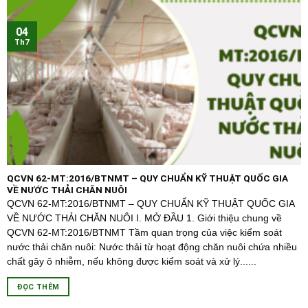
04
Th7
QCVN 62-MT:2016/BTNMT – QUY CHUẨN KỸ THUẬT QUỐC GIA
VỀ NƯỚC THẢI CHĂN NUÔI
QCVN 62-MT:2016/BTNMT – QUY CHUẨN KỸ THUẬT QUỐC GIA
VỀ NƯỚC THẢI CHĂN NUÔI I. MỞ ĐẦU 1. Giới thiệu chung về
QCVN 62-MT:2016/BTNMT Tầm quan trọng của việc kiểm soát
nước thải chăn nuôi: Nước thải từ hoạt động chăn nuôi chứa nhiều
chất gây ô nhiễm, nếu không được kiểm soát và xử lý......
ĐỌC THÊM