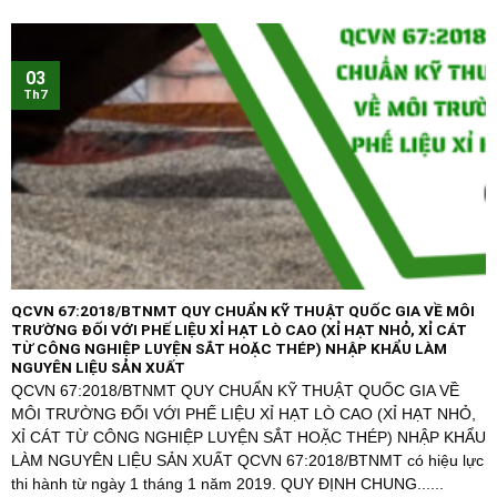
03
Th7
QCVN 67:2018/BTNMT QUY CHUẨN KỸ THUẬT QUỐC GIA VỀ MÔI
TRƯỜNG ĐỐI VỚI PHẾ LIỆU XỈ HẠT LÒ CAO (XỈ HẠT NHỎ, XỈ CÁT
TỪ CÔNG NGHIỆP LUYỆN SẮT HOẶC THÉP) NHẬP KHẨU LÀM
NGUYÊN LIỆU SẢN XUẤT
QCVN 67:2018/BTNMT QUY CHUẨN KỸ THUẬT QUỐC GIA VỀ
MÔI TRƯỜNG ĐỐI VỚI PHẾ LIỆU XỈ HẠT LÒ CAO (XỈ HẠT NHỎ,
XỈ CÁT TỪ CÔNG NGHIỆP LUYỆN SẮT HOẶC THÉP) NHẬP KHẨU
LÀM NGUYÊN LIỆU SẢN XUẤT QCVN 67:2018/BTNMT có hiệu lực
thi hành từ ngày 1 tháng 1 năm 2019. QUY ĐỊNH CHUNG......