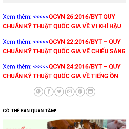
Xem thêm: <<<<<
QCVN 26:2016/BYT QUY
CHUẨN KỸ THUẬT QUỐC GIA VỀ VI KHÍ HẬU
Xem thêm: <<<<<
QCVN 22:2016/BYT – QUY
CHUẨN KỸ THUẬT QUỐC GIA VẾ CHIẾU SÁNG
Xem thêm: <<<<<
QCVN 24:2016/BYT – QUY
CHUẨN KỸ THUẬT QUỐC GIA VỀ TIẾNG ỒN
CÓ THỂ BẠN QUAN TÂM!