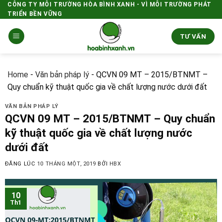
Skip
CÔNG TY MÔI TRƯỜNG HÒA BÌNH XANH - VÌ MÔI TRƯỜNG PHÁT
TRIỂN BỀN VỮNG
to
content
TƯ VẤN
Home
-
Văn bản pháp lý
-
QCVN 09 MT – 2015/BTNMT –
Quy chuẩn kỹ thuật quốc gia về chất lượng nước dưới đất
VĂN BẢN PHÁP LÝ
QCVN 09 MT – 2015/BTNMT – Quy chuẩn
kỹ thuật quốc gia về chất lượng nước
dưới đất
ĐĂNG LÚC
10 THÁNG MỘT, 2019
BỞI
HBX
10
Th1