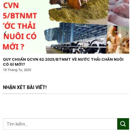
QUY CHUẨN QCVN 62:2025/BTNMT VỀ NƯỚC THẢI CHĂN NUÔI
CÓ GÌ MỚI?
18 Tháng Tư, 2025
NHẬN XÉT BÀI VIẾT!