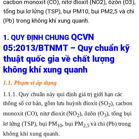
cacbon monoxit (CO), nitơ đioxit (NO2), ôzôn (O3),
tổng bụi lơ lửng (TSP), bụi PM10, bụi PM2,5 và chì
(Pb) trong không khí xung quanh.
QCVN
1. QUY ĐỊNH CHUNG
05:2013/BTNMT – Quy chuẩn kỹ
thuật quốc gia về chất lượng
không khí xung quanh
1.1.
Phạm vi áp dụng
1.1.1. Quy chuẩn này qui định giá trị giới hạn các
thông số cơ bản, gồm lưu huỳnh đioxit (SO
), cacbon
2
monoxit (CO), nitơ đioxit (NO
), ôzôn (O
), tổng bụi
2
3
lơ lửng (TSP), bụi PM
, bụi PM
và chì (Pb) trong
10
2
,
5
không khí xung quanh.