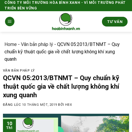
Skip
CÔNG TY MÔI TRƯỜNG HÒA BÌNH XANH - VÌ MÔI TRƯỜNG PHÁT
TRIỂN BỀN VỮNG
to
content
TƯ VẤN
Home
-
Văn bản pháp lý
-
QCVN 05:2013/BTNMT – Quy
chuẩn kỹ thuật quốc gia về chất lượng không khí xung
quanh
VĂN BẢN PHÁP LÝ
QCVN 05:2013/BTNMT – Quy chuẩn kỹ
thuật quốc gia về chất lượng không khí
xung quanh
ĐĂNG LÚC
10 THÁNG MỘT, 2019
BỞI
HBX
10
Th1