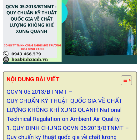
NỘI DUNG BÀI VIẾT
QCVN 05:2013/BTNMT –
QUY CHUẨN KỸ THUẬT QUỐC GIA VỀ CHẤT
LƯỢNG KHÔNG KHÍ XUNG QUANH National
Technical Regulation on Ambient Air Quality
1. QUY ĐỊNH CHUNG QCVN 05:2013/BTNMT –
Quy chuẩn kỹ thuật quốc gia về chất lượng