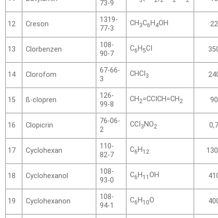
3
2
2
2
2
73-9
1319-
CH
C
H
OH
Creson
12
22
3
6
4
77-3
108-
C
H
CI
Clorbenzen
13
35
6
5
90-7
67-66-
CHCI
Clorofom
14
24
3
3
126-
CH
=CCICH=CH
ß-clopren
15
90
2
2
99-8
76-06-
CCI
NO
Clopicrin
16
0,
3
2
2
110-
C
H
Cyclohexan
17
130
6
12
82-7
108-
C
H
OH
Cyclohexanol
18
41
6
11
93-0
108-
C
H
O
Cyclohexanon
19
40
6
10
94-1