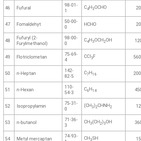
98-01-
C
H
OCHO
Fufural
46
20
4
3
1
50-00-
Fomaldehyt
HCHO
47
20
0
Fufuryl (2-
98-00-
C
H
OCH
OH
48
12
4
3
2
Furylmethanol)
0
75-69-
CCI
F
Flotriclometan
49
560
3
4
142-
C
H
n-Heptan
50
200
7
16
82-5
110-
C
H
n-Hexan
51
45
6
14
54-3
75-31-
(CH
)
CHNH
Isopropylamin
52
12
3
2
2
0
71-36-
CH
(CH
)
OH
n-butanol
53
36
3
2
3
3
74-93-
CH
SH
Metyl mercaptan
54
15
3