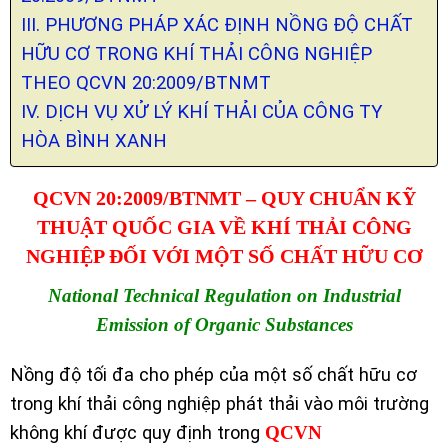
III. PHƯƠNG PHÁP XÁC ĐỊNH NỒNG ĐỘ CHẤT
HỮU CƠ TRONG KHÍ THẢI CÔNG NGHIỆP
THEO QCVN 20:2009/BTNMT
IV. DỊCH VỤ XỬ LÝ KHÍ THẢI CỦA CÔNG TY
HÒA BÌNH XANH
QCVN 20:2009/BTNMT – QUY CHUẨN KỸ
THUẬT QUỐC GIA
VỀ KHÍ THẢI CÔNG
NGHIỆP ĐỐI VỚI
MỘT SỐ CHẤT HỮU CƠ
National Technical Regulation on Industrial
Emission of Organic Substances
Nồng độ tối đa cho phép của một số chất hữu cơ
trong khí thải công nghiệp phát thải vào môi trường
không khí được quy định trong
QCVN