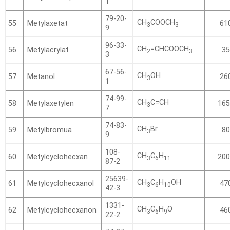
1
79-20-
CH
COOCH
Metylaxetat
55
61
3
3
9
96-33-
CH
=CHCOOCH
Metylacrylat
56
35
2
3
3
67-56-
CH
OH
Metanol
57
26
3
1
74-99-
CH
C=CH
Metylaxetylen
58
165
3
7
74-83-
CH
Br
Metylbromua
59
80
3
9
108-
CH
C
H
Metylcyclohecxan
60
200
3
6
11
87-2
25639-
CH
C
H
OH
Metylcyclohecxanol
61
47
3
6
10
42-3
1331-
CH
C
H
O
Metylcyclohecxanon
62
46
3
6
9
22-2