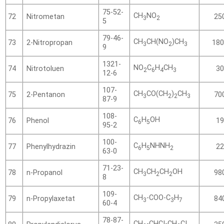
75-52-
CH
NO
Nitrometan
72
25
3
2
5
79-46-
CH
CH(NO
)CH
2-Nitropropan
73
180
3
2
3
9
1321-
NO
C
H
CH
Nitrotoluen
74
30
2
6
4
3
12-6
107-
CH
CO(CH
)
CH
2-Pentanon
75
70
3
2
2
3
87-9
108-
C
H
OH
Phenol
76
19
6
5
95-2
100-
C
H
NHNH
Phenylhydrazin
77
22
6
5
2
63-0
71-23-
CH
CH
CH
OH
n-Propanol
78
98
3
2
2
8
109-
CH
-COO-C
H
n-Propylaxetat
79
84
3­­
3
7
60-4
78-87-
CH
-CHCI-CH
CI