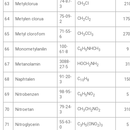
74-87-
CH
CI
Metylclorua
63
21
3
3
75-09-
CH
CI
Metylen clorua
64
175
2
2
2
71-55-
CH
CCI
Metyl clorofom
65
270
3­
3
6
100-
C
H
NHCH
Monometylanilin
66
9
6
5
3
61-8
3088-
HOCH
NH
Metanolamin
67
31
2
2
27-5
91-20-
C
H
Naphtalen
68
15
10
8
3
98-95-
C
H
NO
Nitrobenzen
69
5
6
5
2
3
79-24-
CH
CH
NO
Nitroetan
70
31
3
2
2
3
55-63-
C
H
(ONO
)
Nitroglycerin
71
5
3
5
2
3
0