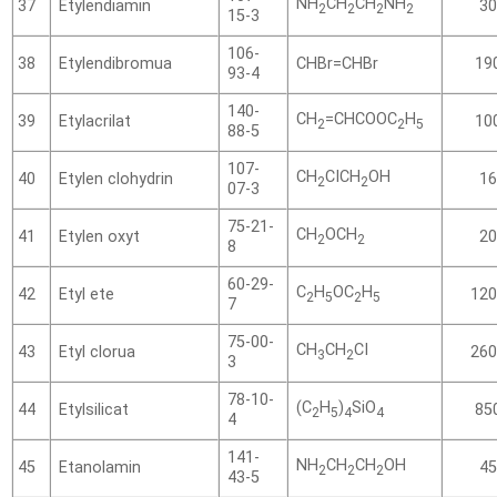
NH
CH
CH
NH
Etylendiamin
37
30
2
2
2
2
15-3
106-
Etylendibromua
CHBr=CHBr
38
19
93-4
140-
CH
=CHCOOC
H
Etylacrilat
39
10
2
2
5
88-5
107-
CH
CICH
OH
Etylen clohydrin
40
16
2
2
07-3
75-21-
CH
OCH
Etylen oxyt
41
20
2
2
8
60-29-
C
H
OC
H
Etyl ete
42
120
2
5
2
5
7
75-00-
CH
CH
CI
Etyl clorua
43
260
3
2
3
78-10-
(C
H
)
SiO
Etylsilicat
44
85
2
5
4
4
4
141-
NH
CH
CH
OH
Etanolamin
45
45
2
2
2
43-5