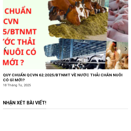
QUY CHUẨN QCVN 62:2025/BTNMT VỀ NƯỚC THẢI CHĂN NUÔI
CÓ GÌ MỚI?
18 Tháng Tư, 2025
NHẬN XÉT BÀI VIẾT!