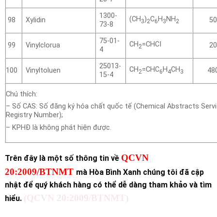
1300-
(CH
)
C
H
NH
Xylidin
98
50
3
2
6
3
2
73-8
75-01-
CH
=CHCI
Vinylclorua
99
20
2
4
25013-
CH
=CHC
H
CH
Vinyltoluen
100
48
2
6
4
3
15-4
Chú thích:
– Số CAS: Số đăng ký hóa chất quốc tế (Chemical Abstracts Serv
Registry Number);
– KPHĐ là không phát hiện được.
QCVN
Trên đây là một số thông tin về
20:2009/BTNMT
mà Hòa Bình Xanh chúng tôi đã cập
nhật để quý khách hàng có thể dễ dàng tham khảo và tìm
(QCVN 20:2009/BTNMT)
hiểu.