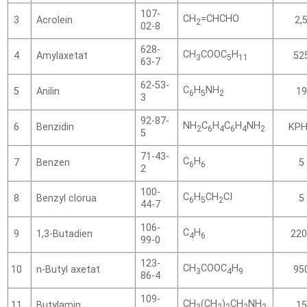
107-
CH
=CHCHO
Acrolein
3
2,
2
02-8
628-
CH
COOC
H
Amylaxetat
4
52
3
5
11
63-7
62-53-
C
H
NH
Anilin
5
19
6
5
2
3
92-87-
NH
C
H
C
H
NH
Benzidin
6
KP
2
6
4
6
4
2
5
71-43-
C
H
Benzen
7
5
6
6
2
100-
C
H
CH
CI
Benzyl clorua
8
5
6
5
2
44-7
106-
C
H
1,3-Butadien
9
220
4
6
99-0
123-
CH
COOC
H
n-Butyl axetat
10
95
3
4
9
86-4
109-
CH
(CH
)
CH
NH
Butylamin
11
15