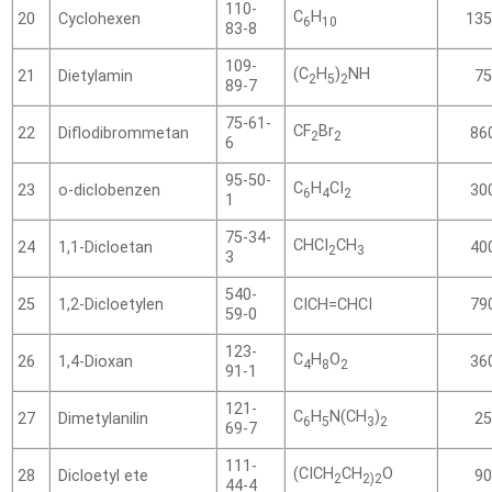
110-
C
H
Cyclohexen
20
135
6
10
83-8
109-
(C
H
)
NH
Dietylamin
21
75
2
5
2
89-7
75-61-
CF
Br
Diflodibrommetan
22
86
2
2
6
95-50-
C
H
CI
o-diclobenzen
23
30
6
4
2
1
75-34-
CHCI
CH
1,1-Dicloetan
24
40
2
3
3
540-
1,2-Dicloetylen
CICH=CHCI
25
79
59-0
123-
C
H
O
1,4-Dioxan
26
36
4
8
2
91-1
121-
C
H
N(CH
)
Dimetylanilin
27
25
6
5
3
2
69-7
111-
(CICH
CH
O
Dicloetyl ete
28
90
2
2)2
44-4