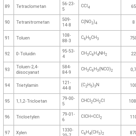
56-23-
CCI
Tetraclometan
89
65
4
5
509-
C(NO
)
Tetranitrometan
90
8
2
4
14-8
108-
C
H
CH
Toluen
91
75
6
5
3
88-3
95-53-
CH
C
H
NH
0-Toluidin
92
22
3
6
4
2
4
Toluen-2,4-
584-
CH
C
H
(NCO)
93
0,
3
6
3
2
diisocyanat
84-9
121-
(C
H
)
N
Trietylamin
94
10
2
5
3
44-8
79-00-
CHCI
CH
CI
1,1,2-Tricloetan
95
108
2
2
5
79-01-
CICH=CCI
Tricloetylen
96
11
2
6
1330-
C
H
(CH
)
Xylen
97
87
6
4
3
2
20-7