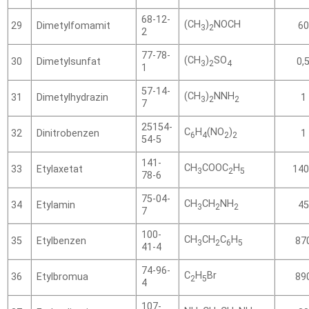
68-12-
(CH
)
NOCH
Dimetylfomamit
29
60
3
2
2
77-78-
(CH
)
SO
Dimetylsunfat
30
0,
3
2
4
1
57-14-
(CH
)
NNH
Dimetylhydrazin
31
1
3
2
2
7
25154-
C
H
(NO
)
Dinitrobenzen
32
1
6
4
2
2
54-5
141-
CH
COOC
H
Etylaxetat
33
140
3
2
5
78-6
75-04-
CH
CH
NH
Etylamin
34
45
3
2
2
7
100-
CH
CH
C
H
Etylbenzen
35
87
3
2
6
5
41-4
74-96-
C
H
Br
Etylbromua
36
89
2
5
4
107-