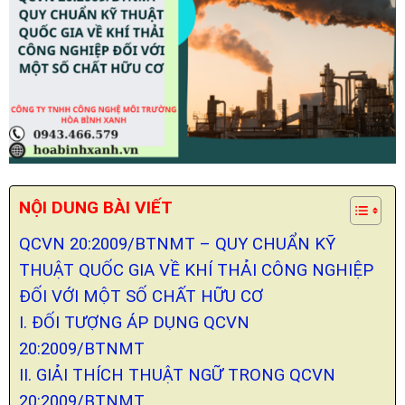
NỘI DUNG BÀI VIẾT
QCVN 20:2009/BTNMT – QUY CHUẨN KỸ
THUẬT QUỐC GIA VỀ KHÍ THẢI CÔNG NGHIỆP
ĐỐI VỚI MỘT SỐ CHẤT HỮU CƠ
I. ĐỐI TƯỢNG ÁP DỤNG QCVN
20:2009/BTNMT
II. GIẢI THÍCH THUẬT NGỮ TRONG QCVN
20:2009/BTNMT