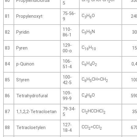
Propylendiclorua
80
35
3
2
5
75-56-
C
H
O
Propylenoxyt
81
24
3
6
9
110-
C
H
N
Pyridin
82
30
5
5
86-1
129-
C
H
Pyren
83
15
16
10
00-o
106-
C
H
O
p-Quinon
84
0,
6
4
2
51-4
100-
C
H
CH=CH
Styren
85
10
6
5
2
42-5
109-
C
H
O
Tetrahydrofural
86
59
4
8
99-9
79-34-
CI
HCCHCI
1,1,2,2-Tetracloetan
87
35
2
2
5
127-
CCI
=CCI
Tetracloetylen
88
67
2
2
18-4