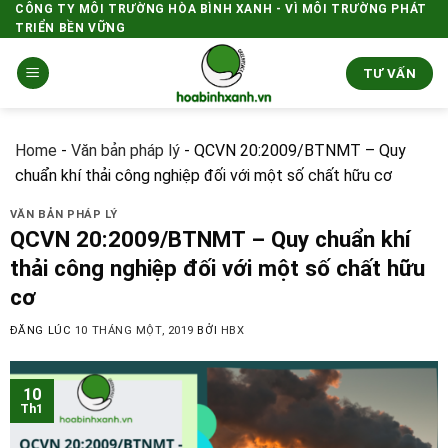
Skip
CÔNG TY MÔI TRƯỜNG HÒA BÌNH XANH - VÌ MÔI TRƯỜNG PHÁT
TRIỂN BỀN VỮNG
to
content
TƯ VẤN
Home
-
Văn bản pháp lý
-
QCVN 20:2009/BTNMT – Quy
chuẩn khí thải công nghiệp đối với một số chất hữu cơ
VĂN BẢN PHÁP LÝ
QCVN 20:2009/BTNMT – Quy chuẩn khí
thải công nghiệp đối với một số chất hữu
cơ
ĐĂNG LÚC
10 THÁNG MỘT, 2019
BỞI
HBX
10
Th1