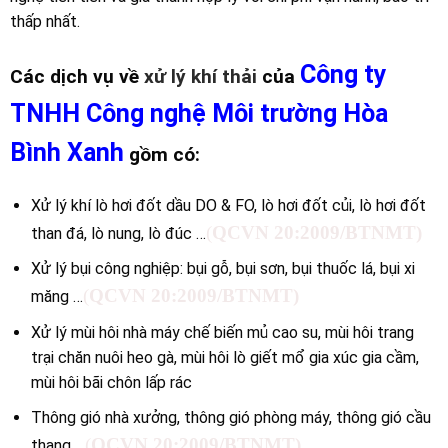
thấp nhất.
Công ty
Các dịch vụ về
xử lý khí thải
của
TNHH Công nghệ Môi trường Hòa
Bình Xanh
gồm có:
Xử lý khí lò hơi đốt dầu DO & FO, lò hơi đốt củi, lò hơi đốt
(
QCVN 20:2009/BTNMT)
than đá, lò nung, lò đúc …
Xử lý bụi công nghiệp: bụi gỗ, bụi sơn, bụi thuốc lá, bụi xi
(
QCVN 20:2009/BTNMT)
măng …
Xử lý mùi hôi nhà máy chế biến mủ cao su, mùi hôi trang
trại chăn nuôi heo gà, mùi hôi lò giết mổ gia xúc gia cầm,
mùi hôi bãi chôn lấp rác
Thông gió nhà xưởng, thông gió phòng máy, thông gió cầu
(
QCVN 20:2009/BTNMT)
thang …