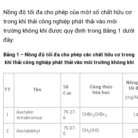
Nồng độ tối đa cho phép của một số chất hữu cơ
trong khí thải công nghiệp phát thải vào môi
trường không khí được quy định trong Bảng 1 dưới
đây:
Bảng 1 –
Nồng độ tối đa cho phép các chất hữu cơ trong
khí thải công nghiệp phát thải vào môi trường không khí
Nồng
Số
Công thức
tối 
TT
Tên
hóa học
Cas
(mg/
Axetylen
79-27-
CHBr
CHBr
1
14
2
2
tetrabromua
6
75-07-
CH
CHO
Axetaldehyt
2
27
3
0