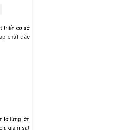
 triển cơ sở
tạp chất đặc
 lơ lửng lớn
ch, giám sát