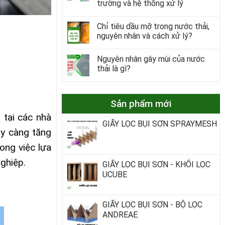
trường và hệ thống xử lý
Chỉ tiêu dầu mỡ trong nước thải,
nguyên nhân và cách xử lý?
Nguyên nhân gây mùi của nước
thải là gì?
Sản phẩm mới
 tại các nhà
GIẤY LỌC BỤI SƠN SPRAYMESH
ày càng tăng
ong việc lựa
ghiệp.
GIẤY LỌC BỤI SƠN - KHỐI LỌC
UCUBE
GIẤY LỌC BỤI SƠN - BỘ LỌC
ANDREAE