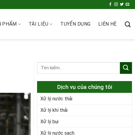
N PHẨM
TÀI LIỆU
TUYỂN DỤNG
LIÊN HỆ
Dịch vụ của chúng tôi
Xử lý nước thải
Xử lý khí thải
Xử lý bụi
Xử lý nước sạch