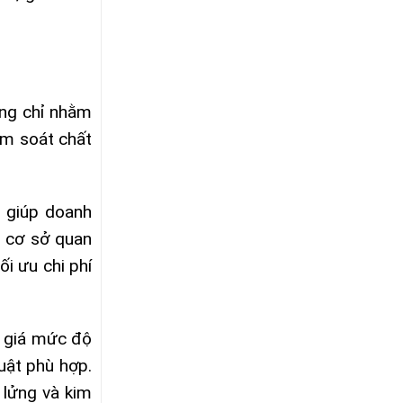
ông chỉ nhằm
ểm soát chất
i giúp doanh
à cơ sở quan
ối ưu chi phí
h giá mức độ
uật phù hợp.
 lửng và kim