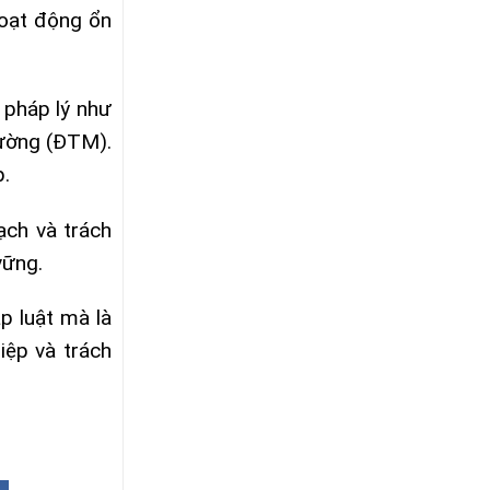
 hoạt động ổn
 pháp lý như
rường (ĐTM).
p.
ạch và trách
vững.
p luật mà là
iệp và trách