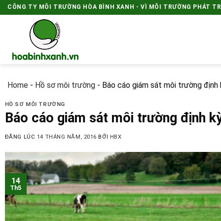
Skip
CÔNG TY MÔI TRƯỜNG HÒA BÌNH XANH - VÌ MÔI TRƯỜNG PHÁT T
to
content
Home
-
Hồ sơ môi trường
-
Báo cáo giám sát môi trường định 
HỒ SƠ MÔI TRƯỜNG
Báo cáo giám sát môi trường định kỳ
ĐĂNG LÚC
14 THÁNG NĂM, 2016
BỞI
HBX
14
Th5