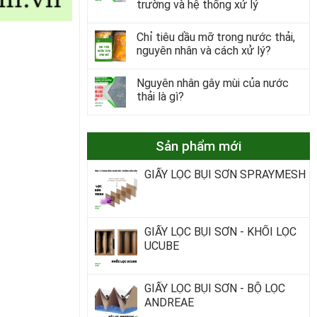
trường và hệ thống xử lý
Chỉ tiêu dầu mỡ trong nước thải,
nguyên nhân và cách xử lý?
Nguyên nhân gây mùi của nước
thải là gì?
Sản phẩm mới
GIẤY LỌC BỤI SƠN SPRAYMESH
GIẤY LỌC BỤI SƠN - KHỐI LỌC
UCUBE
GIẤY LỌC BỤI SƠN - BỘ LỌC
ANDREAE