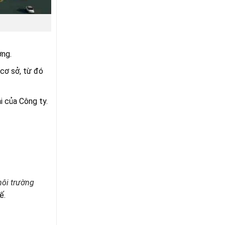
ờng.
 cơ sở, từ đó
i của Công ty.
ôi trường
ế.