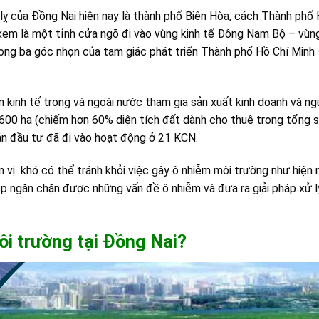
ỵ của Đồng Nai hiện nay là thành phố Biên Hòa, cách Thành phố 
em là một tỉnh cửa ngõ đi vào vùng kinh tế Đông Nam Bộ – vùng
trong ba góc nhọn của tam giác phát triển Thành phố Hồ Chí Minh
n kinh tế trong và ngoài nước tham gia sản xuất kinh doanh và ng
3600 ha (chiếm hơn 60% diện tích đất dành cho thuê trong tổng 
án đầu tư đã đi vào hoạt động ở 21 KCN.
vị khó có thể tránh khỏi việc gây ô nhiễm môi trường như hiện n
ệp ngăn chặn được những vấn đề ô nhiễm và đưa ra giải pháp xử l
ôi trường tại Đồng Nai
?