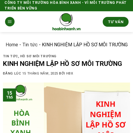
Skip
CÔNG TY MÔI TRƯỜNG HÒA BÌNH XANH - VÌ MÔI TRƯỜNG PHÁT
TRIỂN BỀN VỮNG
to
content
TƯ VẤN
Home
-
Tin tức
-
KINH NGHIỆM LẬP HỒ SƠ MÔI TRƯỜNG
TIN TỨC
,
HỒ SƠ MÔI TRƯỜNG
KINH NGHIỆM LẬP HỒ SƠ MÔI TRƯỜNG
ĐĂNG LÚC
15 THÁNG NĂM, 2025
BỞI
HBX
15
Th5