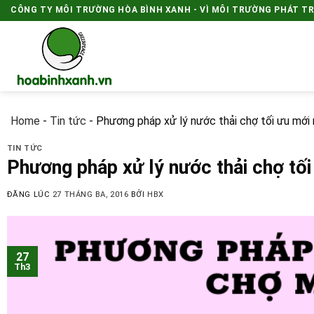
Skip
CÔNG TY MÔI TRƯỜNG HÒA BÌNH XANH - VÌ MÔI TRƯỜNG PHÁT T
to
content
Home
-
Tin tức
-
Phương pháp xử lý nước thải chợ tối ưu mới
TIN TỨC
Phương pháp xử lý nước thải chợ tối
ĐĂNG LÚC
27 THÁNG BA, 2016
BỞI
HBX
27
Th3