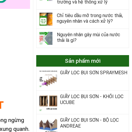
trường và hệ thống xử lý
Chỉ tiêu dầu mỡ trong nước thải,
nguyên nhân và cách xử lý?
Nguyên nhân gây mùi của nước
thải là gì?
Sản phẩm mới
GIẤY LỌC BỤI SƠN SPRAYMESH
GIẤY LỌC BỤI SƠN - KHỐI LỌC
T
UCUBE
hông ngừng
GIẤY LỌC BỤI SƠN - BỘ LỌC
ANDREAE
 xung quanh.