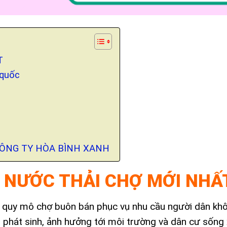
T
 quốc
 CÔNG TY HÒA BÌNH XANH
 NƯỚC THẢI CHỢ
MỚI NHẤ
g, quy mô chợ buôn bán phục vụ nhu cầu người dân k
ng phát sinh, ảnh hưởng tới môi trường và dân cư sống