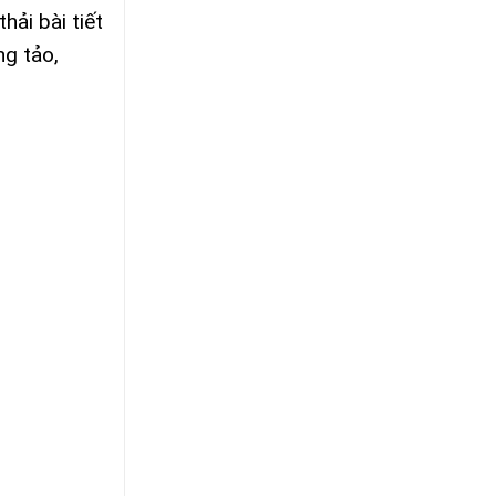
ải bài tiết
ng tảo,