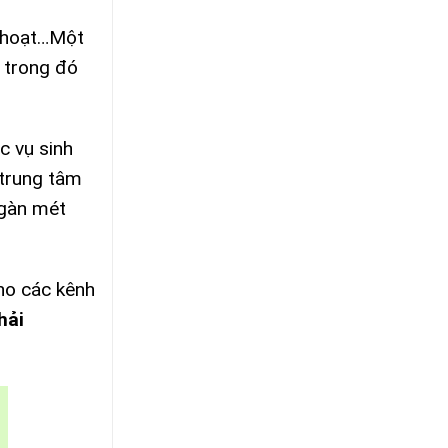
h hoạt…Một
 trong đó
c vụ sinh
 trung tâm
ngàn mét
cho các kênh
hải