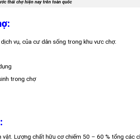
ước thải chợ hiện nay trên toàn quốc
hợ:
 dịch vụ, của cư dân sống trong khu vưc chợ.
 dụng
sinh trong chợ
:
nh vật. Lượng chất hữu cơ chiếm 50 – 60 % tổng các 