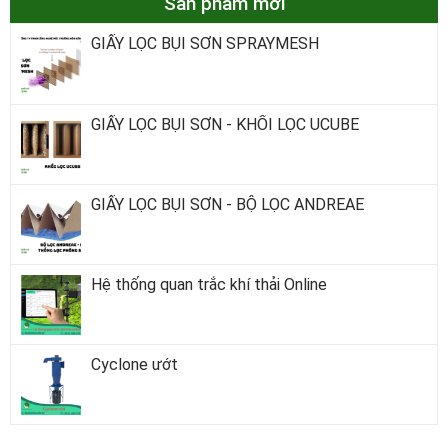
Sản phẩm mới
GIẤY LỌC BỤI SƠN SPRAYMESH
GIẤY LỌC BỤI SƠN - KHỐI LỌC UCUBE
GIẤY LỌC BỤI SƠN - BỘ LỌC ANDREAE
Hệ thống quan trắc khí thải Online
Cyclone ướt