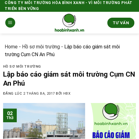
Skip
CÔNG TY MÔI TRƯỜNG HÒA BÌNH XANH - VÌ MÔI TRƯỜNG PHÁT
TRIỂN BỀN VỮNG
to
content
TƯ VẤN
Home
-
Hồ sơ môi trường
-
Lập báo cáo giám sát môi
trường Cụm CN An Phú
HỒ SƠ MÔI TRƯỜNG
Lập báo cáo giám sát môi trường Cụm CN
An Phú
ĐĂNG LÚC
2 THÁNG BA, 2017
BỞI
HBX
02
Th3