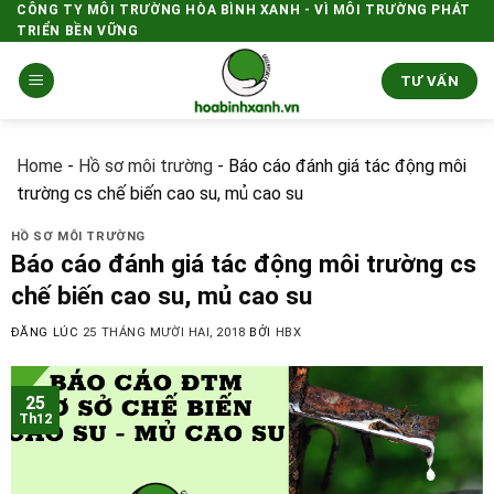
Skip
CÔNG TY MÔI TRƯỜNG HÒA BÌNH XANH - VÌ MÔI TRƯỜNG PHÁT
TRIỂN BỀN VỮNG
to
content
TƯ VẤN
Home
-
Hồ sơ môi trường
-
Báo cáo đánh giá tác động môi
trường cs chế biến cao su, mủ cao su
HỒ SƠ MÔI TRƯỜNG
Báo cáo đánh giá tác động môi trường cs
chế biến cao su, mủ cao su
ĐĂNG LÚC
25 THÁNG MƯỜI HAI, 2018
BỞI
HBX
25
Th12