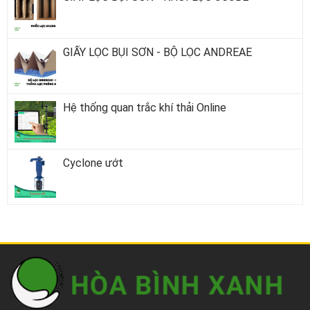
GIẤY LỌC BỤI SƠN - BỘ LỌC ANDREAE
Hệ thống quan trắc khí thải Online
Cyclone ướt