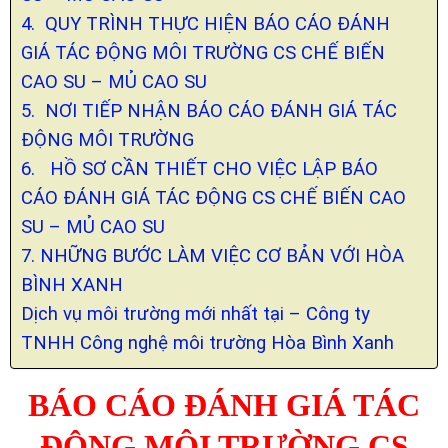
4. QUY TRÌNH THỰC HIỆN BÁO CÁO ĐÁNH
GIÁ TÁC ĐỘNG MÔI TRƯỜNG CS CHẾ BIẾN
CAO SU – MỦ CAO SU
5. NƠI TIẾP NHẬN BÁO CÁO ĐÁNH GIÁ TÁC
ĐỘNG MÔI TRƯỜNG
6. HỒ SƠ CẦN THIẾT CHO VIỆC LẬP BÁO
CÁO ĐÁNH GIÁ TÁC ĐỘNG CS CHẾ BIẾN CAO
SU – MỦ CAO SU
7. NHỮNG BƯỚC LÀM VIỆC CƠ BẢN VỚI HÒA
BÌNH XANH
Dịch vụ môi trường mới nhất tại – Công ty
TNHH Công nghệ môi trường Hòa Bình Xanh
BÁO CÁO ĐÁNH GIÁ TÁC
ĐỘNG MÔI TRƯỜNG CS