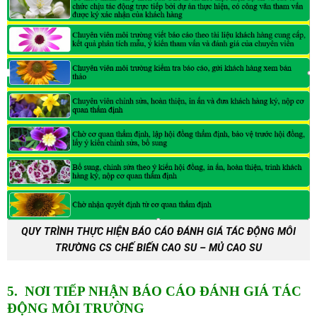
QUY TRÌNH THỰC HIỆN BÁO CÁO ĐÁNH GIÁ TÁC ĐỘNG MÔI
TRƯỜNG CS CHẾ BIẾN CAO SU – MỦ CAO SU
5. NƠI TIẾP NHẬN BÁO CÁO ĐÁNH GIÁ TÁC
ĐỘNG MÔI TRƯỜNG