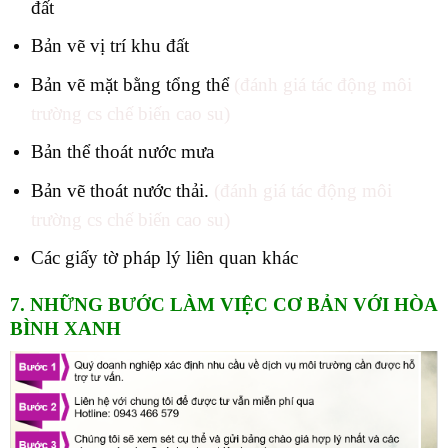
đất
Bản vẽ vị trí khu đất
Bản vẽ mặt bằng tổng thể
(đánh giá tác động môi
trường cs chế biến cao su)
Bản thể thoát nước mưa
Bản vẽ thoát nước thải.
(đánh giá tác động môi
trường cs chế biến cao su)
Các giấy tờ pháp lý liên quan khác
7. NHỮNG BƯỚC LÀM VIỆC CƠ BẢN VỚI HÒA
BÌNH XANH