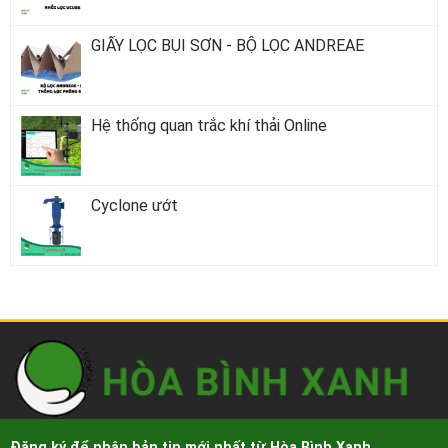
GIẤY LỌC BỤI SƠN - BỘ LỌC ANDREAE
Hệ thống quan trắc khí thải Online
Cyclone ướt
Đăng ký để nhận bản tin mới nhất từ Hòa Bình Xanh