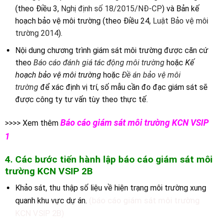
(theo Điều 3,
Nghị định số 18/2015/NĐ-CP
) và Bản kế
hoạch bảo vệ môi trường (theo Điều 24,
Luật Bảo vệ môi
trường 2014
).
Nội dung chương trình giám sát môi trường được căn cứ
theo
Báo cáo đánh giá tác động môi trường
hoặc
Kế
hoạch bảo vệ môi trường
hoặc
Đề án bảo vệ môi
trường
để xác định vị trí, số mẫu cần đo đạc giám sát sẽ
được công ty tư vấn tùy theo thực tế.
Báo cáo giám sát môi trường KCN VSIP
>>>> Xem thêm
1
4. Các bước tiến hành lập báo cáo giám sát môi
trường
K
CN VSIP 2B
Khảo sát, thu thập số liệu về hiện trạng môi trường xung
(báo cáo giám sát môi trường
quanh khu vực dự án.
KCN VSIP 2B)