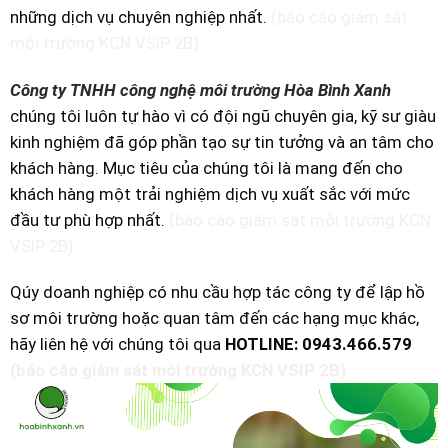
những dịch vụ chuyên nghiệp nhất.
(báo cáo giám sát
môi trường KCN VSIP 2B)
Công ty TNHH công nghệ môi trường Hòa Bình Xanh
chúng tôi luôn tự hào vì có đội ngũ chuyên gia, kỹ sư giàu
kinh nghiệm đã góp phần tạo sự tin tưởng và an tâm cho
khách hàng. Mục tiêu của chúng tôi là mang đến cho
khách hàng một trải nghiệm dịch vụ xuất sắc với mức
đầu tư phù hợp nhất.
(báo cáo giám sát môi trường KCN
VSIP 2B)
Qúy doanh nghiệp có nhu cầu hợp tác công ty để lập hồ
sơ môi trường hoặc quan tâm đến các hạng mục khác,
hãy liên hệ với chúng tôi qua
HOTLINE: 0943.466.579
(báo cáo giám sát môi trường KCN VSIP 2B)