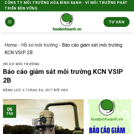
Skip
CÔNG TY MÔI TRƯỜNG HÒA BÌNH XANH - VÌ MÔI TRƯỜNG PHÁT
TRIỂN BỀN VỮNG
to
content
TƯ VẤN
Home
-
Hồ sơ môi trường
-
Báo cáo giám sát môi trường
KCN VSIP 2B
HỒ SƠ MÔI TRƯỜNG
Báo cáo giám sát môi trường KCN VSIP
2B
ĐĂNG LÚC
6 THÁNG BA, 2017
BỞI
HBX
06
Th3