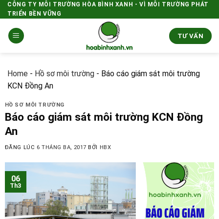
Skip
CÔNG TY MÔI TRƯỜNG HÒA BÌNH XANH - VÌ MÔI TRƯỜNG PHÁT
TRIỂN BỀN VỮNG
to
content
TƯ VẤN
Home
-
Hồ sơ môi trường
-
Báo cáo giám sát môi trường
KCN Đồng An
HỒ SƠ MÔI TRƯỜNG
Báo cáo giám sát môi trường KCN Đồng
An
ĐĂNG LÚC
6 THÁNG BA, 2017
BỞI
HBX
06
Th3