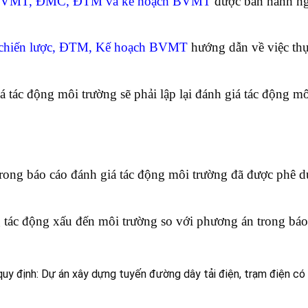
h BVMT, ĐMC, ĐTM và kế hoạch BVMT
được ban hành n
 chiến lược, ĐTM, Kế hoạch BVMT
hướng dẫn về việc thự
 tác động môi trường sẽ phải lập lại đánh giá tác động m
trong báo cáo đánh giá tác động môi trường đã được phê d
 tác động xấu đến môi trường so với phương án trong báo
uy định: Dự án xây dựng tuyến đường dây tải điện, trạm điện có