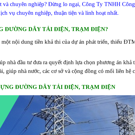
 sát và chuyên nghiệp? Đừng lo ngại, Công Ty TNHH Côn
ch vụ chuyên nghiệp, thuận tiện và linh hoạt nhất.
G ĐƯỜNG DÂY TẢI ĐIỆN, TRẠM ĐIỆN?
à một nội dung tiền khả thi của dự án phát triển, thiếu ĐT
iúp nhà đầu tư đưa ra quyết định lựa chọn phương án khả t
 dài, giúp nhà nước, các cơ sở và cộng đồng có mối liên hệ 
DỰNG ĐƯỜNG DÂY TẢI ĐIỆN, TRẠM ĐIỆN