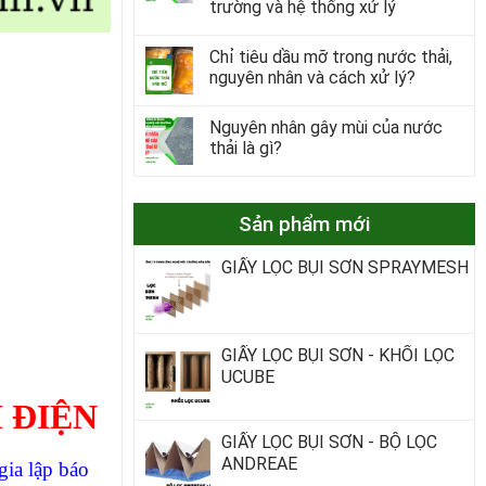
trường và hệ thống xử lý
Chỉ tiêu dầu mỡ trong nước thải,
nguyên nhân và cách xử lý?
Nguyên nhân gây mùi của nước
thải là gì?
Sản phẩm mới
GIẤY LỌC BỤI SƠN SPRAYMESH
GIẤY LỌC BỤI SƠN - KHỐI LỌC
UCUBE
 ĐIỆN
GIẤY LỌC BỤI SƠN - BỘ LỌC
ANDREAE
ia lập báo