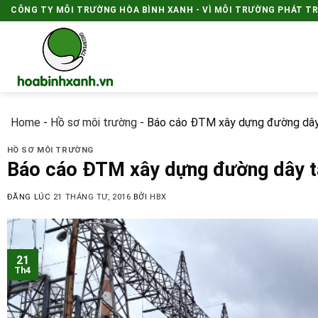
Skip
CÔNG TY MÔI TRƯỜNG HÒA BÌNH XANH - VÌ MÔI TRƯỜNG PHÁT T
to
content
Home
-
Hồ sơ môi trường
-
Báo cáo ĐTM xây dựng đường dây t
HỒ SƠ MÔI TRƯỜNG
Báo cáo ĐTM xây dựng đường dây tả
ĐĂNG LÚC
21 THÁNG TƯ, 2016
BỞI
HBX
21
Th4