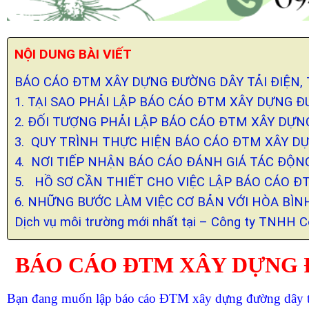
NỘI DUNG BÀI VIẾT
BÁO CÁO ĐTM XÂY DỰNG ĐƯỜNG DÂY TẢI ĐIỆN,
1. TẠI SAO PHẢI LẬP BÁO CÁO ĐTM XÂY DỰNG Đ
2. ĐỐI TƯỢNG PHẢI LẬP BÁO CÁO ĐTM XÂY DỰN
3. QUY TRÌNH THỰC HIỆN BÁO CÁO ĐTM XÂY DỰ
4. NƠI TIẾP NHẬN BÁO CÁO ĐÁNH GIÁ TÁC ĐỘ
5. HỒ SƠ CẦN THIẾT CHO VIỆC LẬP BÁO CÁO Đ
6. NHỮNG BƯỚC LÀM VIỆC CƠ BẢN VỚI HÒA BÌ
Dịch vụ môi trường mới nhất tại – Công ty TNHH 
BÁO CÁO ĐTM XÂY DỰNG Đ
Bạn đang muốn lập báo cáo ĐTM xây dựng đường dây tải