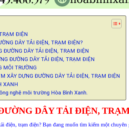
 TRẠM ĐIỆN
ƯỜNG DÂY TẢI ĐIỆN, TRẠM ĐIỆN?
G ĐƯỜNG DÂY TẢI ĐIỆN, TRẠM ĐIỆN
NG ĐƯỜNG DÂY TẢI ĐIỆN, TRẠM ĐIỆN
NG MÔI TRƯỜNG
TM XÂY DỰNG ĐƯỜNG DÂY TẢI ĐIỆN, TRẠM ĐIỆN
NH XANH
Công nghệ môi trường Hòa Bình Xanh.
ƯỜNG DÂY TẢI ĐIỆN, TRẠM
 điện, trạm điện? Bạn đang muốn tìm kiếm một chuyên g