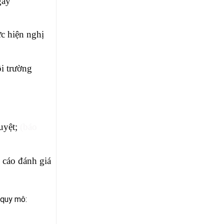
gày
c hiện nghị
ôi trường
uyệt;
(báo
 cáo đánh giá
 quy mô: