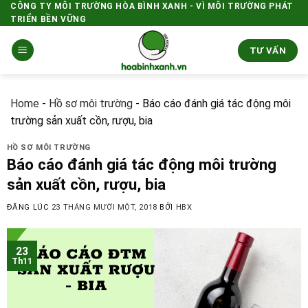
Skip
CÔNG TY MÔI TRƯỜNG HÒA BÌNH XANH - VÌ MÔI TRƯỜNG PHÁT
TRIỂN BỀN VỮNG
to
content
TƯ VẤN
Home
-
Hồ sơ môi trường
-
Báo cáo đánh giá tác động môi
trường sản xuất cồn, rượu, bia
HỒ SƠ MÔI TRƯỜNG
Báo cáo đánh giá tác động môi trường
sản xuất cồn, rượu, bia
ĐĂNG LÚC
23 THÁNG MƯỜI MỘT, 2018
BỞI
HBX
23
Th11