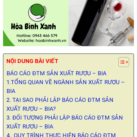
NỘI DUNG BÀI VIẾT
BÁO CÁO ĐTM SẢN XUẤT RƯỢU – BIA
1.TỔNG QUAN VỀ NGÀNH SẢN XUẤT RƯỢU –
BIA
2. TẠI SAO PHẢI LẬP BÁO CÁO ĐTM SẢN
XUẤT RƯỢU – BIA?
3. ĐỐI TƯỢNG PHẢI LẬP BÁO CÁO ĐTM SẢN
XUẤT RƯỢU – BIA
4. QUY TRÌNH THỰC HIỆN BÁO CÁO ĐTM