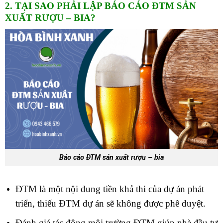
2. TẠI SAO PHẢI LẬP BÁO CÁO ĐTM SẢN
XUẤT RƯỢU – BIA?
Báo cáo ĐTM sản xuất rượu – bia
ĐTM là một nội dung tiền khả thi của dự án phát
triển, thiếu ĐTM dự án sẽ không được phê duyệt.
Đánh giá tác động môi trường ĐTM giúp nhà đầu tư