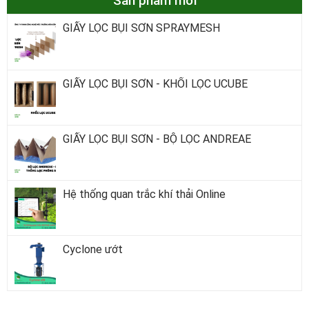
Sản phẩm mới
GIẤY LỌC BỤI SƠN SPRAYMESH
GIẤY LỌC BỤI SƠN - KHỐI LỌC UCUBE
GIẤY LỌC BỤI SƠN - BỘ LỌC ANDREAE
Hệ thống quan trắc khí thải Online
Cyclone ướt