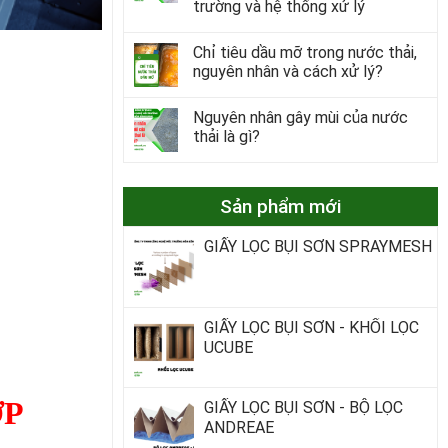
trường và hệ thống xử lý
Chỉ tiêu dầu mỡ trong nước thải,
nguyên nhân và cách xử lý?
Nguyên nhân gây mùi của nước
thải là gì?
Sản phẩm mới
GIẤY LỌC BỤI SƠN SPRAYMESH
GIẤY LỌC BỤI SƠN - KHỐI LỌC
UCUBE
ỢP
GIẤY LỌC BỤI SƠN - BỘ LỌC
ANDREAE