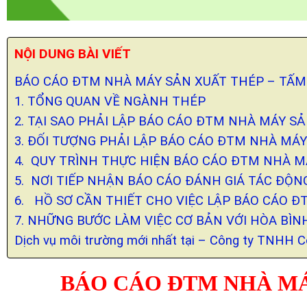
NỘI DUNG BÀI VIẾT
BÁO CÁO ĐTM NHÀ MÁY SẢN XUẤT THÉP – TẤM
1. TỔNG QUAN VỀ NGÀNH THÉP
2. TẠI SAO PHẢI LẬP BÁO CÁO ĐTM NHÀ MÁY S
3. ĐỐI TƯỢNG PHẢI LẬP BÁO CÁO ĐTM NHÀ MÁY
4. QUY TRÌNH THỰC HIỆN BÁO CÁO ĐTM NHÀ M
5. NƠI TIẾP NHẬN BÁO CÁO ĐÁNH GIÁ TÁC ĐỘ
6. HỒ SƠ CẦN THIẾT CHO VIỆC LẬP BÁO CÁO 
7. NHỮNG BƯỚC LÀM VIỆC CƠ BẢN VỚI HÒA BÌ
Dịch vụ môi trường mới nhất tại – Công ty TNHH 
BÁO CÁO ĐTM NHÀ MÁ