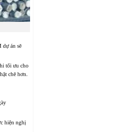
M dự án sẽ
hi tối ưu cho
chặt chẽ hơn.
gày
c hiện nghị