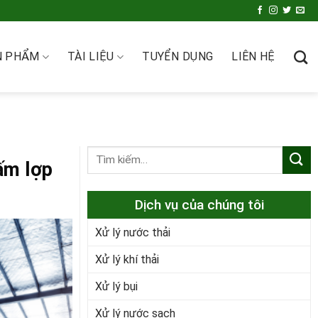
N PHẨM
TÀI LIỆU
TUYỂN DỤNG
LIÊN HỆ
ấm lợp
Dịch vụ của chúng tôi
Xử lý nước thải
Xử lý khí thải
Xử lý bụi
Xử lý nước sạch