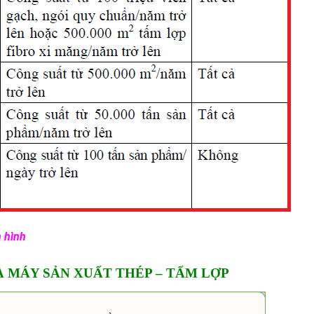
 hình
 MÁY SẢN XUẤT THÉP – TẤM LỢP