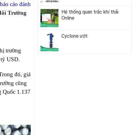
 báo cáo đánh
Hệ thống quan trắc khí thải
ôi Trường
Online
Cyclone ướt
hị trường
5 tỷ USD.
Trong đó, giá
trường cũng
g Quốc 1.137