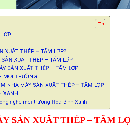
 LỢP
ẢN XUẤT THÉP – TẤM LỢP?
 SẢN XUẤT THÉP – TẤM LỢP
ÁY SẢN XUẤT THÉP – TẤM LỢP
NG MÔI TRƯỜNG
ĐTM NHÀ MÁY SẢN XUẤT THÉP – TẤM LỢP
NH XANH
Công nghệ môi trường Hòa Bình Xanh
Y SẢN XUẤT THÉP – TẤM L