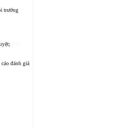
ôi trường
uyệt;
(báo
 cáo đánh giá