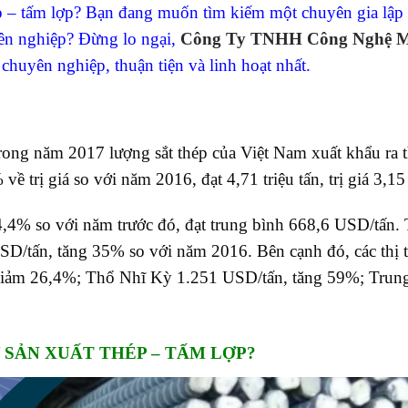
 – tấm lợp? Bạn đang muốn tìm kiếm một chuyên gia lập
yên nghiệp? Đừng lo ngại,
Công Ty TNHH Công Nghệ M
chuyên nghiệp, thuận tiện và linh hoạt nhất.
rong năm 2017 lượng sắt thép của Việt Nam xuất khẩu ra t
 trị giá so với năm 2016, đạt 4,71 triệu tấn, trị giá 3,1
,4% so với năm trước đó, đạt trung bình 668,6 USD/tấn. 
USD/tấn, tăng 35% so với năm 2016. Bên cạnh đó, các thị 
giảm 26,4%; Thổ Nhĩ Kỳ 1.251 USD/tấn, tăng 59%; Trun
 SẢN XUẤT THÉP – TẤM LỢP?