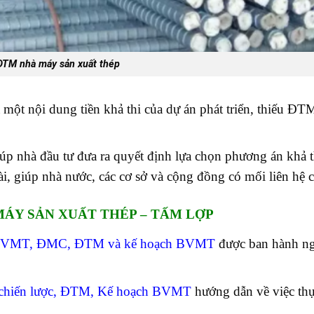
DTM nhà máy sản xuất thép
à một nội dung tiền khả thi của dự án phát triển, thiếu ĐT
iúp nhà đầu tư đưa ra quyết định lựa chọn phương án khả t
 dài, giúp nhà nước, các cơ sở và cộng đồng có mối liên hệ 
MÁY SẢN XUẤT THÉP – TẤM LỢP
h BVMT, ĐMC, ĐTM và kế hoạch BVMT
được ban hành n
 chiến lược, ĐTM, Kế hoạch BVMT
hướng dẫn về việc thự