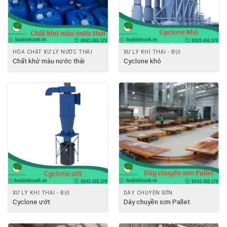
HÓA CHẤT XỬ LÝ NƯỚC THẢI
XỬ LÝ KHÍ THẢI - BỤI
Chất khử màu nước thải
Cyclone khô
XỬ LÝ KHÍ THẢI - BỤI
DÂY CHUYỀN SƠN
Cyclone ướt
Dây chuyền sơn Pallet