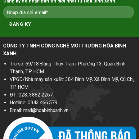
Đăng ký để nhận bản tin mới nhất từ Hòa Bình Xanh
CÔNG TY TNHH CÔNG NGHỆ MÔI TRƯỜNG HÒA BÌNH
XANH
Trụ sở: 69/18 Đặng Thùy Trâm, Phường 13, Quận Bình
Thạnh, TP. HCM
VPGD/Nhà máy sản xuất: 384 Bình Mỹ, Xã Bình Mỹ, Củ Chi,
TP. HCM
ĐT:
028. 3882 2267
Hotline:
0943.466.579
Email:
mail@hoabinhxanh.vn