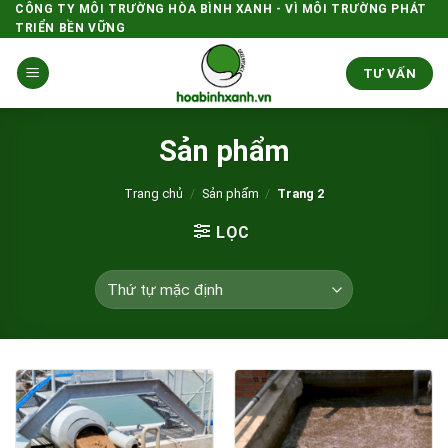
Skip
CÔNG TY MÔI TRƯỜNG HÒA BÌNH XANH - VÌ MÔI TRƯỜNG PHÁT
TRIỂN BỀN VỮNG
to
content
TƯ VẤN
Sản phẩm
Trang chủ
/
Sản phẩm
/
Trang 2
LỌC