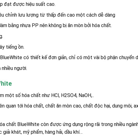
iúp đạt được hiệu suất cao.
ều chỉnh lưu lượng từ thấp đến cao một cách dễ dàng
m bằng nhựa PP nên không bị ăn mòn bởi hóa chất.
g.
y tiếng ồn.
BlueWhite có thiết kế đơn giản, chỉ có một vài bộ phận chuyển 
 nhiều người.
hite
m một số hóa chất như HCl, H2SO4, NaOH,..
 quan tới hóa chất, chất ăn mòn cao, chất độc hại, dung môi, axi
óa chất BlueWhite còn được ứng dụng rộng rãi trong nhiều ngàn
giải khát, mỹ phẩm, hàng hải, dầu khí…