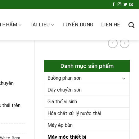
N PHẨM
TÀI LIỆU
TUYỂN DỤNG
LIÊN HỆ
Danh mục sản phẩm
Buồng phun sơn
huyên
Dây chuyền sơn
Giá thể vi sinh
 thải trên
Hóa chất xử lý nước thải
Máy ép bùn
Máy móc thiết bị
eWhite
,
Bơm