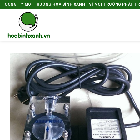
Skip
CÔNG TY MÔI TRƯỜNG HÒA BÌNH XANH - VÌ MÔI TRƯỜNG PHÁT T
to
content