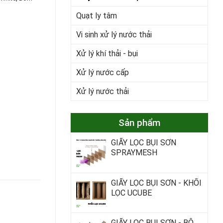
Quạt ly tâm
Vi sinh xử lý nước thải
Xử lý khí thải - bụi
Xử lý nước cấp
Xử lý nước thải
Sản phẩm
GIẤY LỌC BỤI SƠN
SPRAYMESH
GIẤY LỌC BỤI SƠN - KHỐI
LỌC UCUBE
GIẤY LỌC BỤI SƠN - BỘ