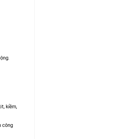
dộng.
t, kiềm,
h công