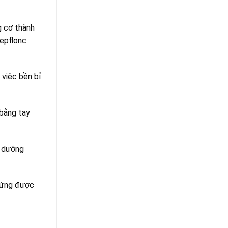
g cơ thành
Tepflonc
 việc bền bỉ
 bằng tay
o dưỡng
p ứng được