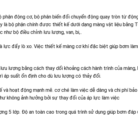
 phận động cơ, bộ phân biến đổi chuyển động quay tròn từ độn
 là bộ phận chính được thiết kế dưới dạng màng vật liệu bằng 
như bộ điều chỉnh lưu lượng, van, bi,..
 lực đẩy lò xo. Việc thiết kế màng cơ khí đặc biệt giúp bơm làm
 lưu lượng bằng cách thay dổi khoảng cách hành trình của màng,
ì áp suất ổn định cho dù lưu lượng có thảy đổi.
tế và hoạt động mạnh mẽ. cơ ché làm việc dễ dàng và chi phí bả
như không ảnh hưởng bởi sự thay đổi của áp lực làm việc
ợng 5 lớp. Độ an toàn cao trong quá trình sử dụng giúp bơm đá