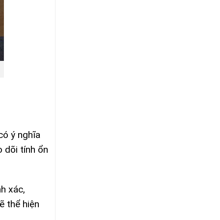
có ý nghĩa
 dõi tính ổn
nh xác,
ẽ thể hiện