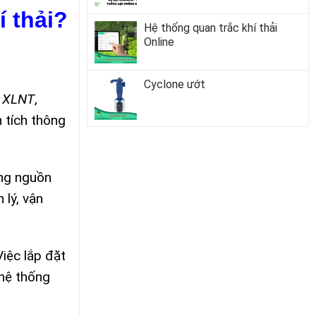
í thải?
Hệ thống quan trắc khí thải
Online
Cyclone ướt
g
XLNT
,
 tích thông
ợng nguồn
 lý, vận
iệc lắp đặt
 hệ thống