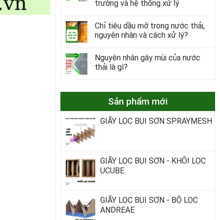
trường và hệ thống xử lý
Chỉ tiêu dầu mỡ trong nước thải,
nguyên nhân và cách xử lý?
Nguyên nhân gây mùi của nước
thải là gì?
Sản phẩm mới
GIẤY LỌC BỤI SƠN SPRAYMESH
GIẤY LỌC BỤI SƠN - KHỐI LỌC
UCUBE
GIẤY LỌC BỤI SƠN - BỘ LỌC
ANDREAE