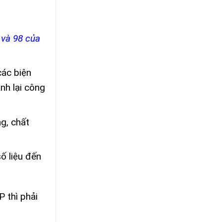
 và 98 của
các biện
nh lại công
g, chất
ố liệu đến
 thì phải