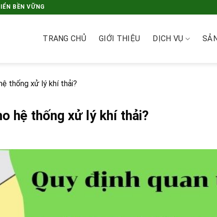
RIỂN BỀN VỮNG
TRANG CHỦ
GIỚI THIỆU
DỊCH VỤ
SẢ
ệ thống xử lý khí thải?
o hệ thống xử lý khí thải?