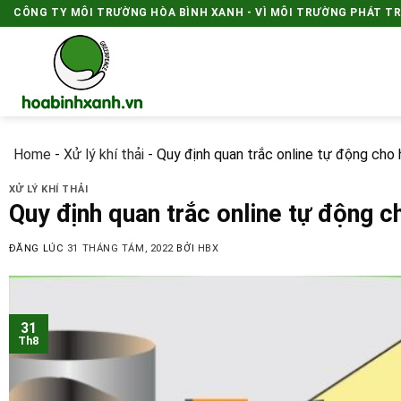
Skip
CÔNG TY MÔI TRƯỜNG HÒA BÌNH XANH - VÌ MÔI TRƯỜNG PHÁT T
to
content
Home
-
Xử lý khí thải
-
Quy định quan trắc online tự động cho h
XỬ LÝ KHÍ THẢI
Quy định quan trắc online tự động ch
ĐĂNG LÚC
31 THÁNG TÁM, 2022
BỞI
HBX
31
Th8