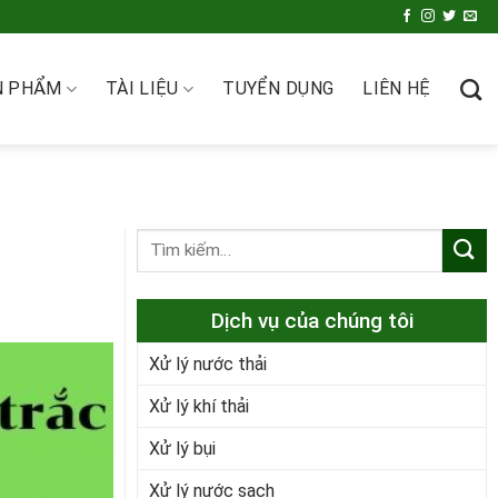
N PHẨM
TÀI LIỆU
TUYỂN DỤNG
LIÊN HỆ
Dịch vụ của chúng tôi
Xử lý nước thải
Xử lý khí thải
Xử lý bụi
Xử lý nước sạch