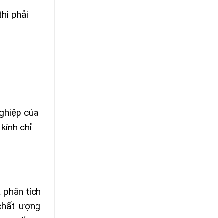
hì phải
nghiệp của
kính chỉ
à phân tích
chất lượng