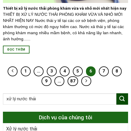
Thiết bị xử lý nước thải phòng khám vừa và nhỏ mới nhất hiện nay
THIẾT BỊ XỬ LÝ NƯỚC THẢI PHÒNG KHÁM VỪA VÀ NHỎ MỚI
NHẤT HIỆN NAY Nước thải y tế tại các cơ sở bệnh viện, phòng
khám thường có mức độ nguy hiểm cao. Nước xả thải y tế tại các
phòng khám mang nhiều mầm bệnh, có khả năng lây lan nhanh,
ảnh hưởng......
ĐỌC THÊM
1
…
3
4
5
6
7
8
9
…
87
Dịch vụ của chúng tôi
Xử lý nước thải