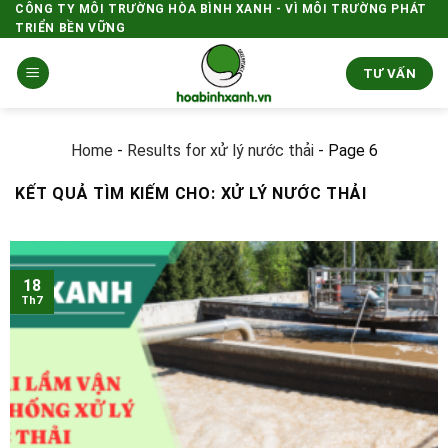
Skip
CÔNG TY MÔI TRƯỜNG HÒA BÌNH XANH - VÌ MÔI TRƯỜNG PHÁT
TRIỂN BỀN VỮNG
to
content
TƯ VẤN
Home
-
Results for xử lý nước thải
-
Page 6
KẾT QUẢ TÌM KIẾM CHO:
XỬ LÝ NƯỚC THẢI
18
Th7