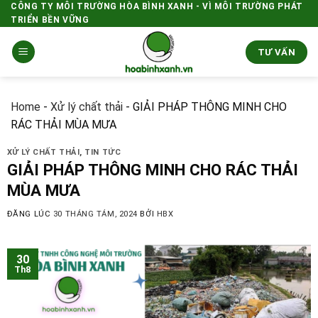
Skip
CÔNG TY MÔI TRƯỜNG HÒA BÌNH XANH - VÌ MÔI TRƯỜNG PHÁT
TRIỂN BỀN VỮNG
to
content
TƯ VẤN
Home
-
Xử lý chất thải
-
GIẢI PHÁP THÔNG MINH CHO
RÁC THẢI MÙA MƯA
XỬ LÝ CHẤT THẢI
,
TIN TỨC
GIẢI PHÁP THÔNG MINH CHO RÁC THẢI
MÙA MƯA
ĐĂNG LÚC
30 THÁNG TÁM, 2024
BỞI
HBX
30
Th8