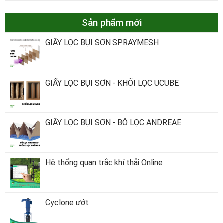
Sản phẩm mới
GIẤY LỌC BỤI SƠN SPRAYMESH
GIẤY LỌC BỤI SƠN - KHỐI LỌC UCUBE
GIẤY LỌC BỤI SƠN - BỘ LỌC ANDREAE
Hệ thống quan trắc khí thải Online
Cyclone ướt