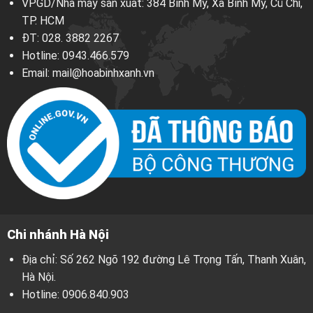
VPGD/Nhà máy sản xuất: 384 Bình Mỹ, Xã Bình Mỹ, Củ Chi,
TP. HCM
ĐT:
028. 3882 2267
Hotline:
0943.466.579
Email:
mail@hoabinhxanh.vn
Chi nhánh Hà Nội
Địa chỉ: Số 262 Ngõ 192 đường Lê Trọng Tấn, Thanh Xuân,
Hà Nội.
Hotline:
0906.840.903