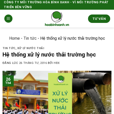
Skip
CÔNG TY MÔI TRƯỜNG HÒA BÌNH XANH - VÌ MÔI TRƯỜNG PHÁT
TRIỂN BỀN VỮNG
to
content
TƯ VẤN
Home
-
Tin tức
-
Hệ thống xử lý nước thải trường học
TIN TỨC
,
XỬ LÝ NƯỚC THẢI
Hệ thống xử lý nước thải trường học
ĐĂNG LÚC
26 THÁNG TƯ, 2016
BỞI
HBX
26
Th4