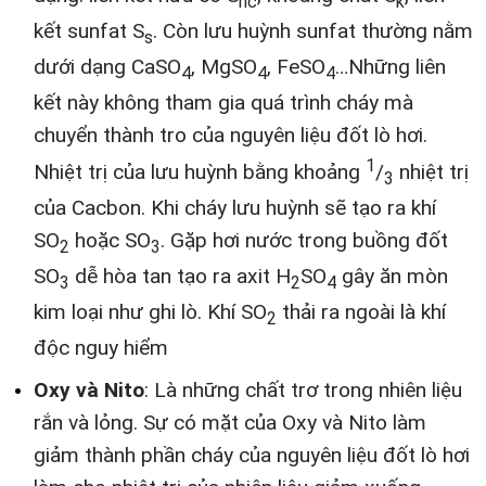
hc
k
kết sunfat S
. Còn lưu huỳnh sunfat thường nằm
s
dưới dạng CaSO
, MgSO
, FeSO
…Những liên
4
4
4
kết này không tham gia quá trình cháy mà
chuyển thành tro của nguyên liệu đốt lò hơi.
1
Nhiệt trị của lưu huỳnh bằng khoảng
/
nhiệt trị
3
của Cacbon. Khi cháy lưu huỳnh sẽ tạo ra khí
SO
hoặc SO
. Gặp hơi nước trong buồng đốt
2
3
SO
dễ hòa tan tạo ra axit H
SO
gây ăn mòn
3
2
4
kim loại như ghi lò. Khí SO
thải ra ngoài là khí
2
độc nguy hiểm
Oxy và Nito
: Là những chất trơ trong nhiên liệu
rắn và lỏng. Sự có mặt của Oxy và Nito làm
giảm thành phần cháy của nguyên liệu đốt lò hơi