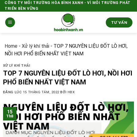
Skip
CÔNG TY MÔI TRƯỜNG HÒA BÌNH XANH - VÌ MÔI TRƯỜNG PHÁT
TRIỂN BỀN VỮNG
to
content
TƯ VẤN
Home
-
Xử lý khí thải
-
TOP 7 NGUYÊN LIỆU ĐỐT LÒ HƠI,
NỒI HƠI PHỔ BIẾN NHẤT VIỆT NAM
XỬ LÝ KHÍ THẢI
TOP 7 NGUYÊN LIỆU ĐỐT LÒ HƠI, NỒI HƠI
PHỔ BIẾN NHẤT VIỆT NAM
ĐĂNG LÚC
15 THÁNG TÁM, 2022
BỞI
HBX
15
Th8