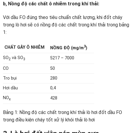
b, Nồng độ các chất ô nhiễm trong khí thải:
Với dầu F.O đúng theo tiêu chuẩn chất lượng, khi đốt cháy
trong lò hơi sẽ có nồng độ các chất trong khí thải trong bảng
1:
3
CHẤT GÂY Ô NHIỄM
NỒNG ĐỘ (mg/m
)
SO
và SO
5217 – 7000
2
3
CO
50
Tro bụi
280
Hơi dầu
0,4
NO
428
x
Bảng 1: Nồng độ các chất trong khí thải lò hơi đốt dầu FO
trong điều kiện cháy tốt xử lý khói thải lò hơi