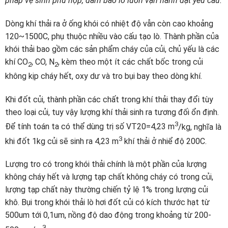
pháp vệ sinh phù hợp, đảm bảo lò luôn vận hành đạt yêu cầu.
Dòng khí thải ra ở ống khói có nhiệt độ vẫn còn cao khoảng
120~1500C, phụ thuộc nhiều vào cấu tạo lò. Thành phần của
khói thải bao gồm các sản phẩm cháy của củi, chủ yếu là các
khí CO
, CO, N
, kèm theo một ít các chất bốc trong củi
2
2
không kịp cháy hết, oxy dư và tro bụi bay theo dòng khí.
Khi đốt củi, thành phần các chất trong khí thải thay đổi tùy
theo loại củi, tuy vậy lượng khí thải sinh ra tương đối ổn định.
3
Để tính toán ta có thể dùng trị số VT20=4,23 m
/kg, nghĩa là
3
khi đốt 1kg củi sẽ sinh ra 4,23 m
khí thải ở nhiể độ 200C.
Lượng tro có trong khói thải chính là một phần của lượng
không cháy hết và lượng tạp chất không cháy có trong củi,
lượng tạp chất này thường chiến tỷ lệ 1% trong lượng củi
khô. Bụi trong khói thải lò hơi đốt củi có kích thước hạt từ
500um tới 0,1um, nồng độ dao động trong khoảng từ 200-
3