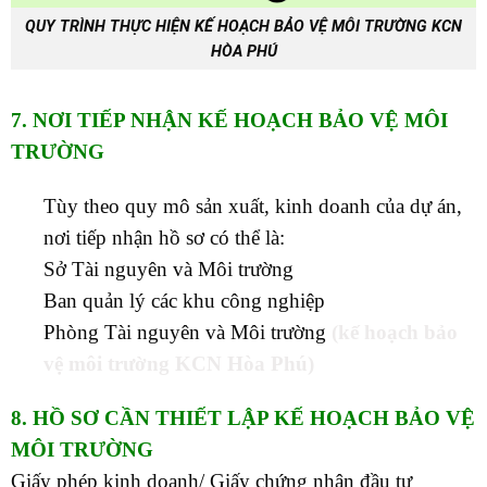
QUY TRÌNH THỰC HIỆN KẾ HOẠCH BẢO VỆ MÔI TRƯỜNG KCN
HÒA PHÚ
7. NƠI TIẾP NHẬN KẾ HOẠCH BẢO VỆ MÔI
TRƯỜNG
Tùy theo quy mô sản xuất, kinh doanh của dự án,
nơi tiếp nhận hồ sơ có thể là:
Sở Tài nguyên và Môi trường
Ban quản lý các khu công nghiệp
Phòng Tài nguyên và Môi trường
(kế hoạch bảo
vệ môi trường KCN Hòa Phú)
8. HỒ SƠ CẦN THIẾT LẬP KẾ HOẠCH BẢO VỆ
MÔI TRƯỜNG
Giấy phép kinh doanh/ Giấy chứng nhận đầu tư