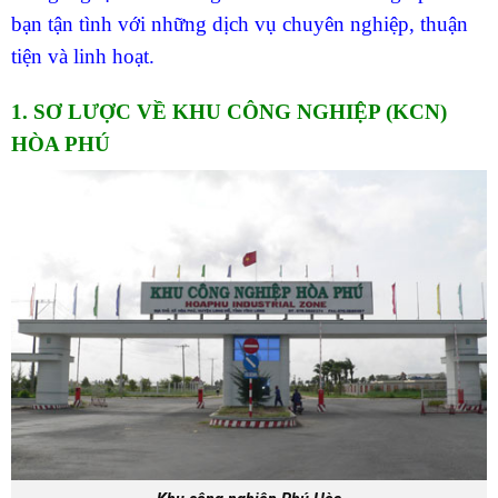
bạn tận tình với những dịch vụ chuyên nghiệp, thuận
tiện và linh hoạt.
1. SƠ LƯỢC VỀ KHU CÔNG NGHIỆP (KCN)
HÒA PHÚ