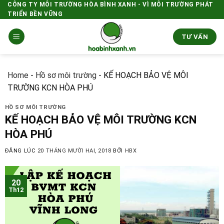
Skip
CÔNG TY MÔI TRƯỜNG HÒA BÌNH XANH - VÌ MÔI TRƯỜNG PHÁT
TRIỂN BỀN VỮNG
to
content
TƯ VẤN
Home
-
Hồ sơ môi trường
-
KẾ HOẠCH BẢO VỆ MÔI
TRƯỜNG KCN HÒA PHÚ
HỒ SƠ MÔI TRƯỜNG
KẾ HOẠCH BẢO VỆ MÔI TRƯỜNG KCN
HÒA PHÚ
ĐĂNG LÚC
20 THÁNG MƯỜI HAI, 2018
BỞI
HBX
20
Th12