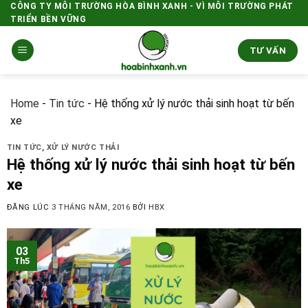
Skip
CÔNG TY MÔI TRƯỜNG HÒA BÌNH XANH - VÌ MÔI TRƯỜNG PHÁT
TRIỂN BỀN VỮNG
to
content
TƯ VẤN
Home
-
Tin tức
-
Hệ thống xử lý nước thải sinh hoạt từ bến
xe
TIN TỨC
,
XỬ LÝ NƯỚC THẢI
Hệ thống xử lý nước thải sinh hoạt từ bến
xe
ĐĂNG LÚC
3 THÁNG NĂM, 2016
BỞI
HBX
03
Th5