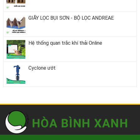
GIẤY LỌC BỤI SƠN - BỘ LỌC ANDREAE
Hệ thống quan trắc khí thải Online
Cyclone ướt