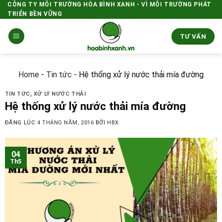
Skip
CÔNG TY MÔI TRƯỜNG HÒA BÌNH XANH - VÌ MÔI TRƯỜNG PHÁT
TRIỂN BỀN VỮNG
to
content
TƯ VẤN
Home
-
Tin tức
-
Hệ thống xử lý nước thải mía đường
TIN TỨC
,
XỬ LÝ NƯỚC THẢI
Hệ thống xử lý nước thải mía đường
ĐĂNG LÚC
4 THÁNG NĂM, 2016
BỞI
HBX
04
Th5