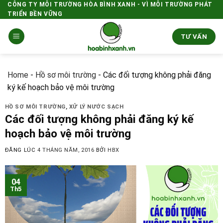
Skip
CÔNG TY MÔI TRƯỜNG HÒA BÌNH XANH - VÌ MÔI TRƯỜNG PHÁT
TRIỂN BỀN VỮNG
to
content
TƯ VẤN
Home
-
Hồ sơ môi trường
-
Các đối tượng không phải đăng
ký kế hoạch bảo vệ môi trường
HỒ SƠ MÔI TRƯỜNG
,
XỬ LÝ NƯỚC SẠCH
Các đối tượng không phải đăng ký kế
hoạch bảo vệ môi trường
ĐĂNG LÚC
4 THÁNG NĂM, 2016
BỞI
HBX
04
Th5