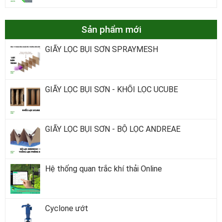
Sản phẩm mới
GIẤY LỌC BỤI SƠN SPRAYMESH
GIẤY LỌC BỤI SƠN - KHỐI LỌC UCUBE
GIẤY LỌC BỤI SƠN - BỘ LỌC ANDREAE
Hệ thống quan trắc khí thải Online
Cyclone ướt