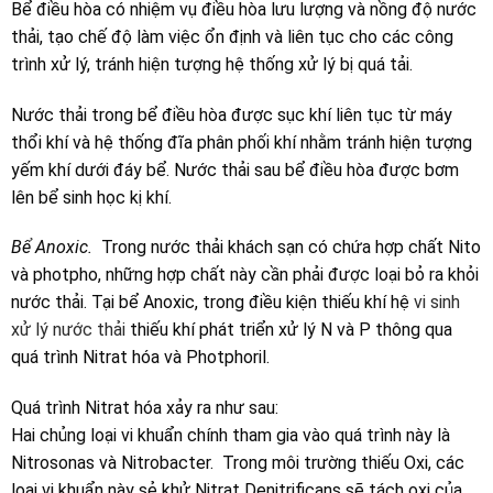
Bể điều hòa có nhiệm vụ điều hòa lưu lượng và nồng độ nước
thải, tạo chế độ làm việc ổn định và liên tục cho các công
trình xử lý, tránh hiện tượng hệ thống xử lý bị quá tải.
Nước thải trong bể điều hòa được sục khí liên tục từ máy
thổi khí và hệ thống đĩa phân phối khí nhằm tránh hiện tượng
yếm khí dưới đáy bể. Nước thải sau bể điều hòa được bơm
lên bể sinh học kị khí.
Bể Anoxic.
Trong nước thải khách sạn có chứa hợp chất Nito
và photpho, những hợp chất này cần phải được loại bỏ ra khỏi
nước thải. Tại bể Anoxic, trong điều kiện thiếu khí hệ
vi sinh
xử lý nước thải
thiếu khí phát triển xử lý N và P thông qua
quá trình Nitrat hóa và Photphoril.
Quá trình Nitrat hóa xảy ra như sau:
Hai chủng loại vi khuẩn chính tham gia vào quá trình này là
Nitrosonas và Nitrobacter. Trong môi trường thiếu Oxi, các
loại vi khuẩn này sẻ khử Nitrat Denitrificans sẽ tách oxi của