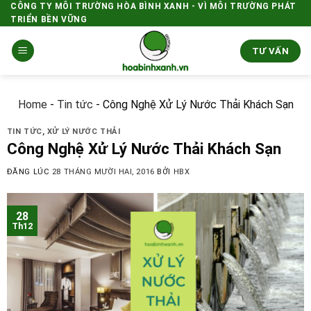
Skip
CÔNG TY MÔI TRƯỜNG HÒA BÌNH XANH - VÌ MÔI TRƯỜNG PHÁT
TRIỂN BỀN VỮNG
to
content
TƯ VẤN
Home
-
Tin tức
-
Công Nghệ Xử Lý Nước Thải Khách Sạn
TIN TỨC
,
XỬ LÝ NƯỚC THẢI
Công Nghệ Xử Lý Nước Thải Khách Sạn
ĐĂNG LÚC
28 THÁNG MƯỜI HAI, 2016
BỞI
HBX
28
Th12