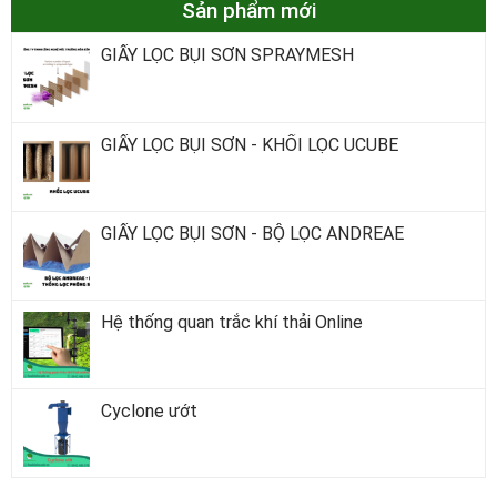
Sản phẩm mới
GIẤY LỌC BỤI SƠN SPRAYMESH
GIẤY LỌC BỤI SƠN - KHỐI LỌC UCUBE
GIẤY LỌC BỤI SƠN - BỘ LỌC ANDREAE
Hệ thống quan trắc khí thải Online
Cyclone ướt