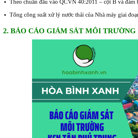
Theo chuẩn đầu vào QCVN 40:2011 – cột B và đảm bả
Tổng công suất xử lý nước thải của Nhà máy giai đoạ
2. BÁO CÁO GIÁM SÁT MÔI TRƯỜNG