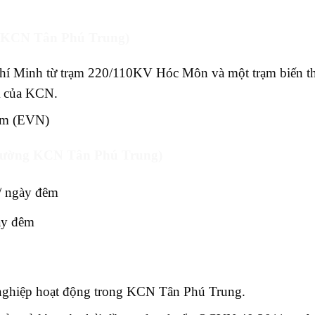
ng KCN Tân Phú Trung)
Chí Minh từ trạm 220/110KV Hóc Môn và một trạm biến t
A của KCN.
Nam (EVN)
 trường KCN Tân Phú Trung)
/ ngày đêm
ày đêm
h nghiệp hoạt động trong KCN Tân Phú Trung.