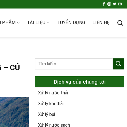
N PHẨM
TÀI LIỆU
TUYỂN DỤNG
LIÊN HỆ
 – CỦ
Dịch vụ của chúng tôi
Xử lý nước thải
Xử lý khí thải
Xử lý bụi
Xử lý nước sạch