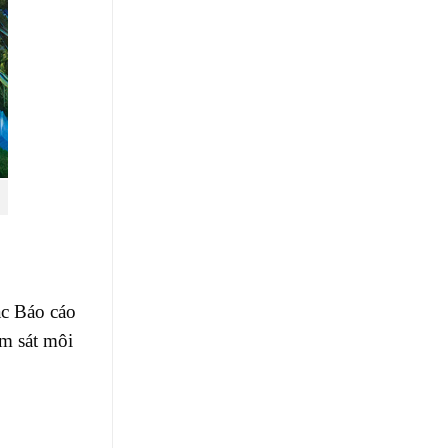
ác Báo cáo
ám sát môi