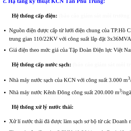
c. Hạ tầng kỹ thuật KCN Tân Phú Trung:
Hệ thống cấp điện:
(báo cáo giám sát môi trườ
Nguồn điện được cấp từ lưới điện chung của TP.Hồ 
trung gian 110/22KV với công suất lắp đặt 3x36MV
Giá điện theo mức giá của Tập Đoàn Điện lực Việt 
Hệ thống cấp nước sạch:
(báo cáo giám sát môi
3
Nhà máy nước sạch của KCN với công suất 3.000 m
3
Nhà máy nước Kênh Đông công suất 200.000 m
/ng
Hệ thống xử lý nước thải:
Xử lí nước thải đã được làm sạch sơ bộ từ các Doan