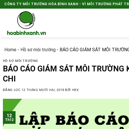
Skip
CÔNG TY MÔI TRƯỜNG HÒA BÌNH XANH - VÌ MÔI TRƯỜNG PHÁT T
to
content
Home
-
Hồ sơ môi trường
-
BÁO CÁO GIÁM SÁT MÔI TRƯỜNG
HỒ SƠ MÔI TRƯỜNG
BÁO CÁO GIÁM SÁT MÔI TRƯỜNG 
CHI
ĐĂNG LÚC
12 THÁNG MƯỜI HAI, 2018
BỞI
HBX
12
Th12