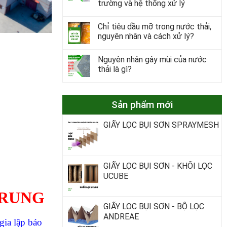
trường và hệ thống xử lý
Chỉ tiêu dầu mỡ trong nước thải,
nguyên nhân và cách xử lý?
Nguyên nhân gây mùi của nước
thải là gì?
Sản phẩm mới
GIẤY LỌC BỤI SƠN SPRAYMESH
GIẤY LỌC BỤI SƠN - KHỐI LỌC
UCUBE
TRUNG
GIẤY LỌC BỤI SƠN - BỘ LỌC
ANDREAE
ia lập báo