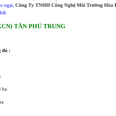
o ngại,
Công Ty TNHH Công Nghệ Môi Trường Hòa 
hất.
KCN) TÂN PHÚ TRUNG
 đó :
a
8 ha
ha