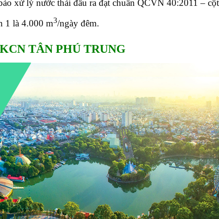
o xử lý nước thải đầu ra đạt chuẩn QCVN 40:2011 – cột
3
n 1 là 4.000 m
/ngày đêm.
 KCN TÂN PHÚ TRUNG