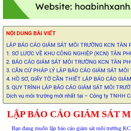
NỘI DUNG BÀI VIẾT
LẬP BÁO CÁO GIÁM SÁT MÔI TRƯỜNG KCN TÂN
1. SƠ LƯỢC VỀ KHU CÔNG NGHIỆP (KCN) TÂN P
2. BÁO CÁO GIÁM SÁT MÔI TRƯỜNG KCN TÂN P
3. CĂN CỨ PHÁP LÝ LẬP BÁO CÁO GIÁM SÁT MÔ
4. HỒ SƠ, GIẤY TỜ CẦN THIẾT LẬP BÁO CÁO GI
5. QUY TRÌNH LẬP BÁO CÁO GIÁM SÁT MÔI TRƯ
Dịch vụ môi trường mới nhất tại – Công ty TNHH 
LẬP BÁO CÁO GIÁM SÁT 
Bạn đang muốn lập báo cáo giám sát môi trường 