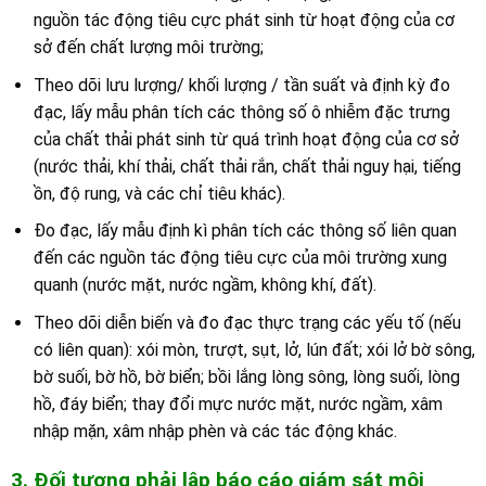
nguồn tác động tiêu cực phát sinh từ hoạt động của cơ
sở đến chất lượng môi trường;
Theo dõi lưu lượng/ khối lượng / tần suất và định kỳ đo
đạc, lấy mẫu phân tích các thông số ô nhiễm đặc trưng
của chất thải phát sinh từ quá trình hoạt động của cơ sở
(nước thải, khí thải, chất thải rắn, chất thải nguy hại, tiếng
ồn, độ rung, và các chỉ tiêu khác).
Đo đạc, lấy mẫu định kì phân tích các thông số liên quan
đến các nguồn tác động tiêu cực của môi trường xung
quanh (nước mặt, nước ngầm, không khí, đất).
Theo dõi diễn biến và đo đạc thực trạng các yếu tố (nếu
có liên quan): xói mòn, trượt, sụt, lở, lún đất; xói lở bờ sông,
bờ suối, bờ hồ, bờ biển; bồi lắng lòng sông, lòng suối, lòng
hồ, đáy biển; thay đổi mực nước mặt, nước ngầm, xâm
nhập mặn, xâm nhập phèn và các tác động khác.
3. Đối tượng phải lập báo cáo giám sát môi