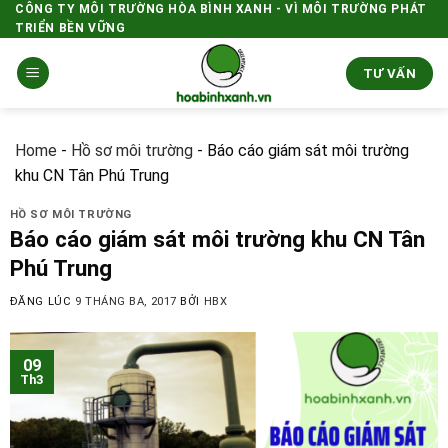
Skip
CÔNG TY MÔI TRƯỜNG HÒA BÌNH XANH - VÌ MÔI TRƯỜNG PHÁT
TRIỂN BỀN VỮNG
to
content
TƯ VẤN
Home
-
Hồ sơ môi trường
-
Báo cáo giám sát môi trường
khu CN Tân Phú Trung
HỒ SƠ MÔI TRƯỜNG
Báo cáo giám sát môi trường khu CN Tân
Phú Trung
ĐĂNG LÚC
9 THÁNG BA, 2017
BỞI
HBX
09
Th3