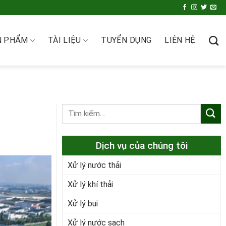
N PHẨM
TÀI LIỆU
TUYỂN DỤNG
LIÊN HỆ
Dịch vụ của chúng tôi
Xử lý nước thải
Xử lý khí thải
Xử lý bụi
Xử lý nước sạch