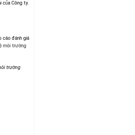
i của Công ty.
o cáo đánh giá
ệ môi trường
ôi trường