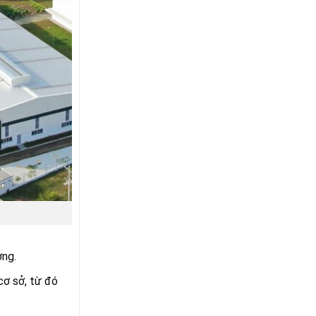
ờng.
cơ sở, từ đó