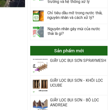
trường và hệ thống xử lý
Chỉ tiêu dầu mỡ trong nước thải,
nguyên nhân và cách xử lý?
Nguyên nhân gây mùi của nước
thải là gì?
Sản phẩm mới
GIẤY LỌC BỤI SƠN SPRAYMESH
GIẤY LỌC BỤI SƠN - KHỐI LỌC
UCUBE
GIẤY LỌC BỤI SƠN - BỘ LỌC
ANDREAE