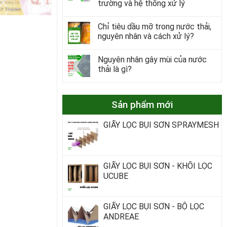
trường và hệ thống xử lý
Chỉ tiêu dầu mỡ trong nước thải,
nguyên nhân và cách xử lý?
Nguyên nhân gây mùi của nước
thải là gì?
Sản phẩm mới
GIẤY LỌC BỤI SƠN SPRAYMESH
GIẤY LỌC BỤI SƠN - KHỐI LỌC
UCUBE
GIẤY LỌC BỤI SƠN - BỘ LỌC
ANDREAE