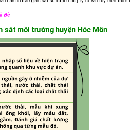
 mẫu cần đo đạc giám sát sẽ được công ty tư vấn tùy theo thực t
à Bè
ám sát môi trường
huyện
Hóc Môn