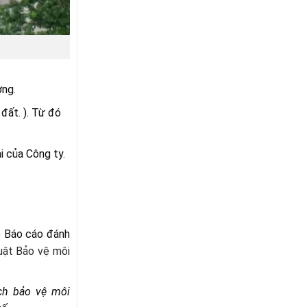
ờng.
đất. ). Từ đó
i của Công ty.
ập Báo cáo đánh
uật Bảo vệ môi
ch bả
o vệ
môi