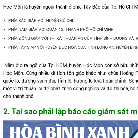
Hóc Môn là huyện ngoại thành ở phía Tây Bắc của Tp. Hồ Chí Minh,
PHÍA BẮC GIÁP VỚI HUYỆN CỦ CHI.
PHÍA NAM GIÁP VỚI QUẬN 12, THÀNH PHỐ HỒ CHÍ MINH.
PHÍA ĐÔNG GIÁP VỚI THỊ XÃ THUẬN AN CỦA TỈNH BÌNH DƯƠNG VÀ R
PHÍA TÂY GIÁP VỚI HUYỆN ĐỨC HÒA CỦA TỈNH LONG AN, HUYỆN BÌN
Nằm ở cửa ngõ của Tp. HCM, huyện Hóc Môn còn sở hữu những 
Hóc Môn…Cùng nhiều di tích tôn giáo khác như: chùa Hoằng
quốc lộ, đường vành đai, tỉnh lộ, hương lộ khá hoàn chỉnh. Sô
một vị trí thuận lợi để phát triển công nghiệp và đô thị hóa, 
cho thành phố
.
2. Tại sao phải lập báo cáo giám sát 