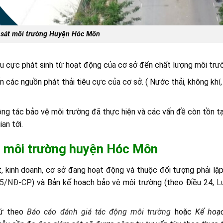
 sát môi trường Huyện Hóc Môn
êu cực phát sinh từ hoạt động của cơ sở đến chất lượng môi trư
 các nguồn phát thải tiêu cực của cơ sở. ( Nước thải, không khí, 
ng tác bảo vệ môi trường đã thực hiện và các vấn đề còn tồn tạ
an tới.
t môi trường
huyện Hóc Môn
ất, kinh doanh, cơ sở đang hoạt động và thuộc đối tượng phải l
15/NĐ-CP
) và Bản kế hoạch bảo vệ môi trường (theo Điều 24,
L
cứ theo
Báo cáo đánh giá tác đ
ộ
ng m
ô
i tr
ườ
ng
hoặc
Kế
hoạ