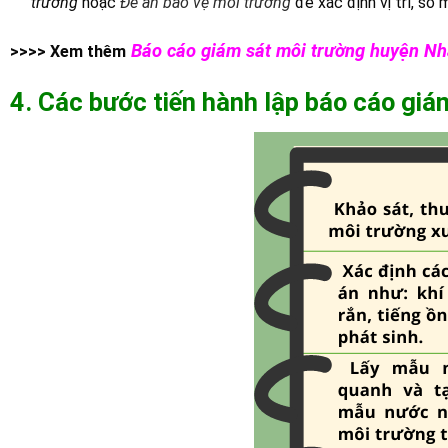
trườ
ng
hoặc
Đ
ề
án b
ả
o v
ệ
môi tr
ườ
ng
để xác định vị trí, số
Báo cáo giám sát môi trường huyện Nh
>>>> Xem thêm
4. Các bước tiến hành lập báo cáo gi