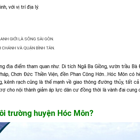
 với vị trí địa lý.
ANH GIỚI LÀ SÔNG SÀI GÒN.
H CHÁNH VÀ QUẬN BÌNH TÂN.
địa điểm tham quan như. Di tích Ngã Ba Giồng, vườn trầu Bà 
 Pháp, Chơn Đức Thiền Viện, đền Phan Công Hớn…Hóc Môn có 
ng, kênh rạch cũng là thế mạnh về giao thông đường thủy, tất c
hỗ trợ cho nội thành giảm áp lực dân cư đồng thời là vành đai cun
môi trường
huyện Hóc Môn
?