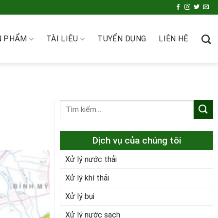
N PHẨM
TÀI LIỆU
TUYỂN DỤNG
LIÊN HỆ
Dịch vụ của chúng tôi
Xử lý nước thải
Xử lý khí thải
Xử lý bụi
Xử lý nước sạch