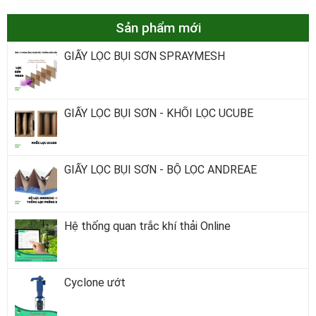
Sản phẩm mới
GIẤY LỌC BỤI SƠN SPRAYMESH
GIẤY LỌC BỤI SƠN - KHỐI LỌC UCUBE
GIẤY LỌC BỤI SƠN - BỘ LỌC ANDREAE
Hệ thống quan trắc khí thải Online
Cyclone ướt