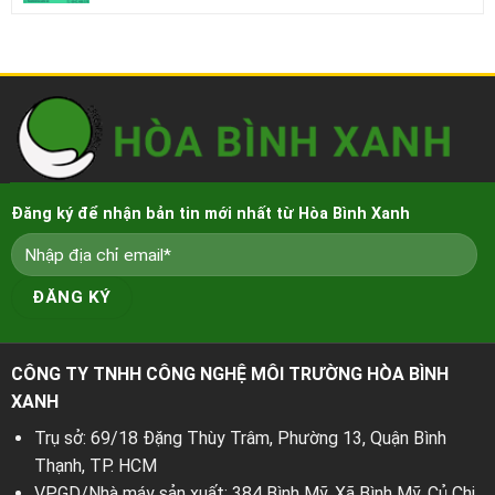
Đăng ký để nhận bản tin mới nhất từ Hòa Bình Xanh
CÔNG TY TNHH CÔNG NGHỆ MÔI TRƯỜNG HÒA BÌNH
XANH
Trụ sở: 69/18 Đặng Thùy Trâm, Phường 13, Quận Bình
Thạnh, TP. HCM
VPGD/Nhà máy sản xuất: 384 Bình Mỹ, Xã Bình Mỹ, Củ Chi,