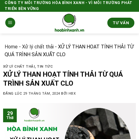
Skip
CÔNG TY MÔI TRƯỜNG HÒA BÌNH XANH - VÌ MÔI TRƯỜNG PHÁT
TRIỂN BỀN VỮNG
to
content
TƯ VẤN
Home
-
Xử lý chất thải
-
XỬ LÝ THAN HOẠT TÍNH THẢI TỪ
QUÁ TRÌNH SẢN XUẤT CLO
XỬ LÝ CHẤT THẢI
,
TIN TỨC
XỬ LÝ THAN HOẠT TÍNH THẢI TỪ QUÁ
TRÌNH SẢN XUẤT CLO
ĐĂNG LÚC
29 THÁNG TÁM, 2024
BỞI
HBX
29
Th8