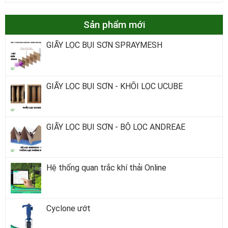
Sản phẩm mới
GIẤY LỌC BỤI SƠN SPRAYMESH
GIẤY LỌC BỤI SƠN - KHỐI LỌC UCUBE
GIẤY LỌC BỤI SƠN - BỘ LỌC ANDREAE
Hệ thống quan trắc khí thải Online
Cyclone ướt