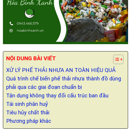
NỘI DUNG BÀI VIẾT
XỬ LÝ PHẾ THẢI NHỰA AN TOÀN HIỆU QUẢ
Quá trình chế biến phế thải nhựa thành đồ dùng
phải qua các giai đoạn chuẩn bị
Tận dụng không thay đổi cấu trúc ban đầu
Tái sinh phân huỷ
Tiêu hủy chất thải
Phương pháp khác