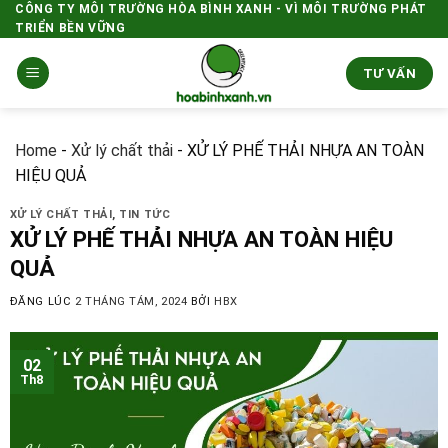
Skip
CÔNG TY MÔI TRƯỜNG HÒA BÌNH XANH - VÌ MÔI TRƯỜNG PHÁT
TRIỂN BỀN VỮNG
to
content
TƯ VẤN
Home
-
Xử lý chất thải
-
XỬ LÝ PHẾ THẢI NHỰA AN TOÀN
HIỆU QUẢ
XỬ LÝ CHẤT THẢI
,
TIN TỨC
XỬ LÝ PHẾ THẢI NHỰA AN TOÀN HIỆU
QUẢ
ĐĂNG LÚC
2 THÁNG TÁM, 2024
BỞI
HBX
02
Th8