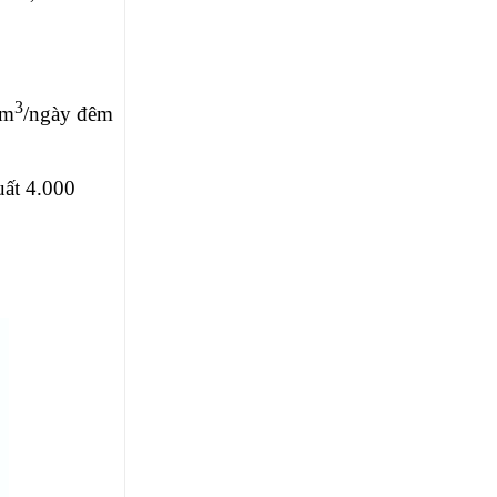
3
 m
/ngày đêm
uất 4.000