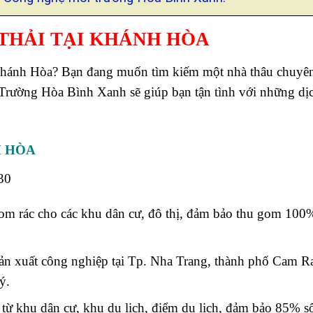
THẢI TẠI KHÁNH HÒA
Khánh Hòa? Bạn đang muốn tìm kiếm một nhà thâu chuyên
ường Hòa Bình Xanh sẽ giúp bạn tận tình với những dị
H HÒA
30
 gom rác cho các khu dân cư, đô thị, đảm bảo thu gom 100
sản xuất công nghiệp tại Tp. Nha Trang, thành phố Cam Ra
ý.
từ khu dân cư, khu du lịch, điểm du lịch, đảm bảo 85% số