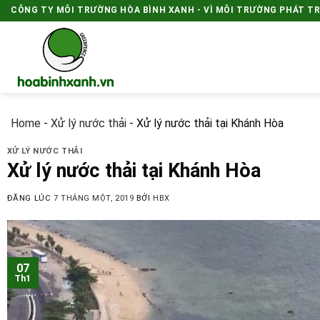
Skip
CÔNG TY MÔI TRƯỜNG HÒA BÌNH XANH - VÌ MÔI TRƯỜNG PHÁT T
to
content
Home
-
Xử lý nước thải
-
Xử lý nước thải tại Khánh Hòa
XỬ LÝ NƯỚC THẢI
Xử lý nước thải tại Khánh Hòa
ĐĂNG LÚC
7 THÁNG MỘT, 2019
BỞI
HBX
07
Th1