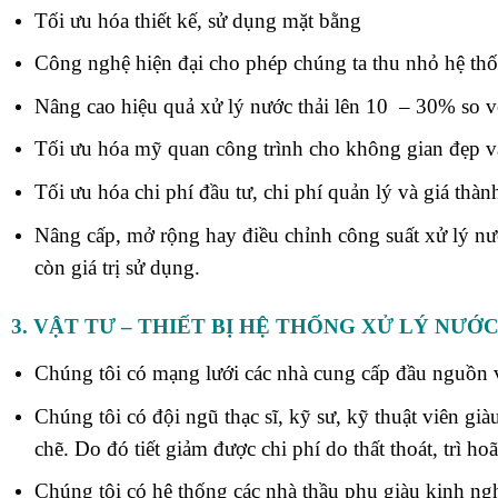
Tối ưu hóa thiết kế, sử dụng mặt bằng
Công nghệ hiện đại cho phép chúng ta thu nhỏ hệ thố
Nâng cao hiệu quả xử lý nước thải lên 10 – 30% so v
Tối ưu hóa mỹ quan công trình cho không gian đẹp 
Tối ưu hóa chi phí đầu tư, chi phí quản lý và giá thàn
Nâng cấp, mở rộng hay điều chỉnh công suất xử lý nướ
còn giá trị sử dụng.
3. VẬT TƯ – THIẾT BỊ HỆ THỐNG XỬ LÝ NƯỚ
Chúng tôi có mạng lưới các nhà cung cấp đầu nguồn vớ
Chúng tôi có đội ngũ thạc sĩ, kỹ sư, kỹ thuật viên già
chẽ. Do đó tiết giảm được chi phí do thất thoát, trì ho
Chúng tôi có hệ thống các nhà thầu phụ giàu kinh ng