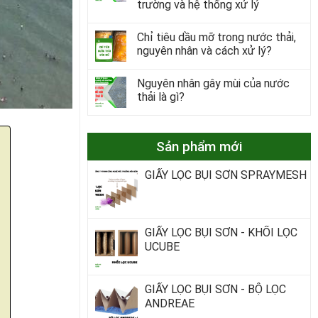
trường và hệ thống xử lý
Chỉ tiêu dầu mỡ trong nước thải,
nguyên nhân và cách xử lý?
Nguyên nhân gây mùi của nước
thải là gì?
Sản phẩm mới
GIẤY LỌC BỤI SƠN SPRAYMESH
GIẤY LỌC BỤI SƠN - KHỐI LỌC
UCUBE
GIẤY LỌC BỤI SƠN - BỘ LỌC
ANDREAE