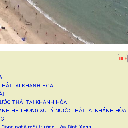
A
 THẢI TẠI KHÁNH HÒA
ẢI
NƯỚC THẢI TẠI KHÁNH HÒA
HÀNH HỆ THỐNG XỬ LÝ NƯỚC THẢI TẠI KHÁNH HÒA
NG
HH Công nghệ môi trường Hòa Bình Xanh.