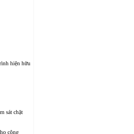
rình hiện hữu
m sát chặt
cho công