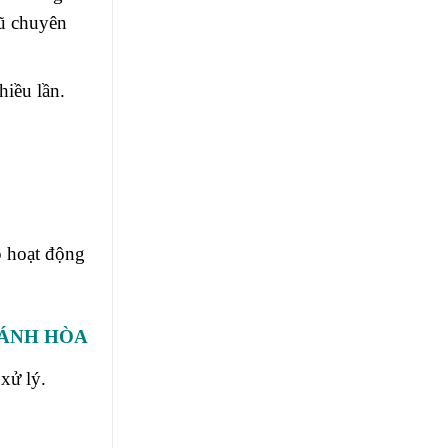
gũ chuyên
hiều lần.
p hoạt động
HÁNH HÒA
xử lý.