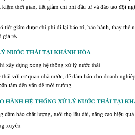
 kiệm thời gian, tiết giảm chi phí đầu tư và đào tạo đội n
 tiết giảm được chi phí đi lại bảo trì, bảo hành, thay thế n
 giá rẻ.
LÝ NƯỚC THẢI TẠI KHÁNH HÒA
khi xây dựng xong hệ thống xử lý nước thải
c thải với cơ quan nhà nước, để đảm bảo cho doanh nghiệ
bận tâm đến vấn đề môi trường
ẢO HÀNH HỆ THỐNG XỬ LÝ NƯỚC THẢI TẠI K
g đãm bảo chất lượng, tuổi thọ lâu dài, nâng cao hiệu quả 
ờng xuyên