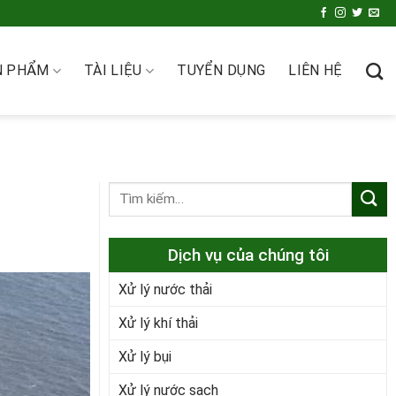
N PHẨM
TÀI LIỆU
TUYỂN DỤNG
LIÊN HỆ
Dịch vụ của chúng tôi
Xử lý nước thải
Xử lý khí thải
Xử lý bụi
Xử lý nước sạch