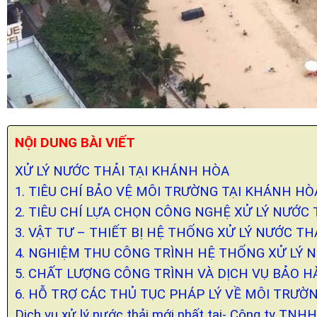
NỘI DUNG BÀI VIẾT
XỬ LÝ NƯỚC THẢI TẠI KHÁNH HÒA
1. TIÊU CHÍ BẢO VỆ MÔI TRƯỜNG TẠI KHÁNH HÒ
2. TIÊU CHÍ LỰA CHỌN CÔNG NGHỆ XỬ LÝ NƯỚC
3. VẬT TƯ – THIẾT BỊ HỆ THỐNG XỬ LÝ NƯỚC TH
4. NGHIỆM THU CÔNG TRÌNH HỆ THỐNG XỬ LÝ 
5. CHẤT LƯỢNG CÔNG TRÌNH VÀ DỊCH VỤ BẢO 
6. HỖ TRỢ CÁC THỦ TỤC PHÁP LÝ VỀ MÔI TRƯỜ
Dịch vụ xử lý nước thải mới nhất tại- Công ty TN