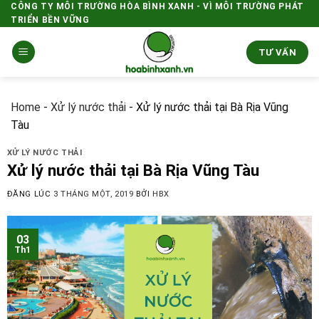
Skip
CÔNG TY MÔI TRƯỜNG HÒA BÌNH XANH - VÌ MÔI TRƯỜNG PHÁT
TRIỂN BỀN VỮNG
to
content
TƯ VẤN
Home
-
Xử lý nước thải
-
Xử lý nước thải tại Bà Rịa Vũng
Tàu
XỬ LÝ NƯỚC THẢI
Xử lý nước thải tại Bà Rịa Vũng Tàu
ĐĂNG LÚC
3 THÁNG MỘT, 2019
BỞI
HBX
03
Th1