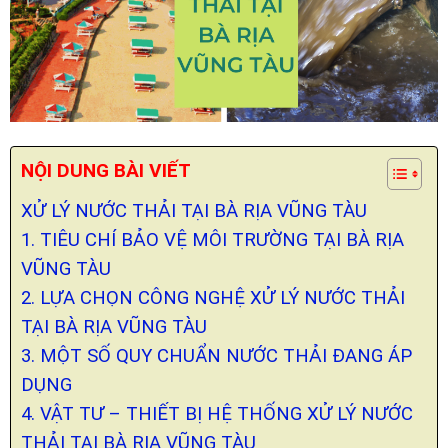
NỘI DUNG BÀI VIẾT
XỬ LÝ NƯỚC THẢI TẠI BÀ RỊA VŨNG TÀU
1. TIÊU CHÍ BẢO VỆ MÔI TRƯỜNG TẠI BÀ RỊA
VŨNG TÀU
2. LỰA CHỌN CÔNG NGHỆ XỬ LÝ NƯỚC THẢI
TẠI BÀ RỊA VŨNG TÀU
3. MỘT SỐ QUY CHUẨN NƯỚC THẢI ĐANG ÁP
DỤNG
4. VẬT TƯ – THIẾT BỊ HỆ THỐNG XỬ LÝ NƯỚC
THẢI TẠI BÀ RỊA VŨNG TÀU