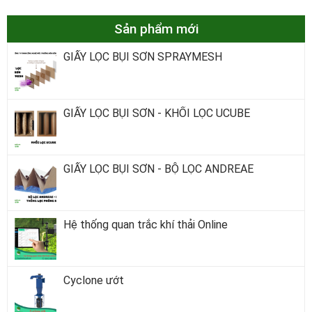
Sản phẩm mới
GIẤY LỌC BỤI SƠN SPRAYMESH
GIẤY LỌC BỤI SƠN - KHỐI LỌC UCUBE
GIẤY LỌC BỤI SƠN - BỘ LỌC ANDREAE
Hệ thống quan trắc khí thải Online
Cyclone ướt