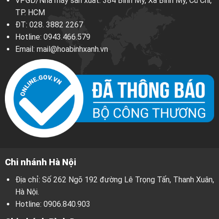
VPGD/Nhà máy sản xuất: 384 Bình Mỹ, Xã Bình Mỹ, Củ Chi,
TP. HCM
ĐT:
028. 3882 2267
Hotline:
0943.466.579
Email:
mail@hoabinhxanh.vn
Chi nhánh Hà Nội
Địa chỉ: Số 262 Ngõ 192 đường Lê Trọng Tấn, Thanh Xuân,
Hà Nội.
Hotline:
0906.840.903