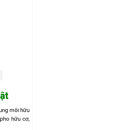
ật
dung môi hữu
spho hữu cơ,