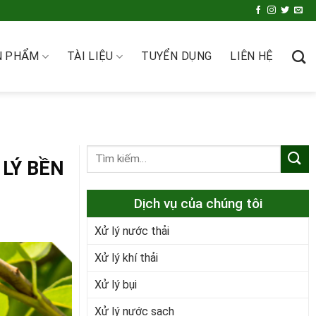
N PHẨM
TÀI LIỆU
TUYỂN DỤNG
LIÊN HỆ
LÝ BỀN
Dịch vụ của chúng tôi
Xử lý nước thải
Xử lý khí thải
Xử lý bụi
Xử lý nước sạch