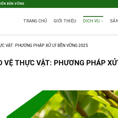
RIỂN BỀN VỮNG
TRANG CHỦ
GIỚI THIỆU
DỊCH VỤ
SẢ
C VẬT: PHƯƠNG PHÁP XỬ LÝ BỀN VỮNG 2025
 VỆ THỰC VẬT: PHƯƠNG PHÁP XỬ 