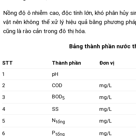
Nồng độ ô nhiễm cao, độc tính lớn, khó phân hủy si
vật nên không thể xử lý hiệu quả bằng phương pháp
cũng là rào cản trong đô thị hóa.
Bảng thành phần nước th
STT
Thành phần
Đơn vị
1
pH
2
COD
mg/L
BOD
3
mg/L
5
4
SS
mg/L
N
5
mg/L
tổng
P
6
mg/L
tổng