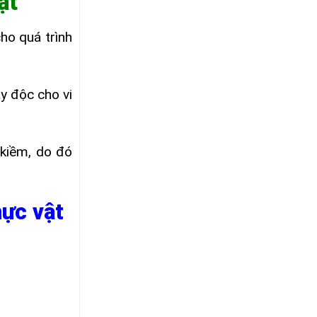
ật
ho quá trình
y độc cho vi
 kiềm, do đó
hực vật