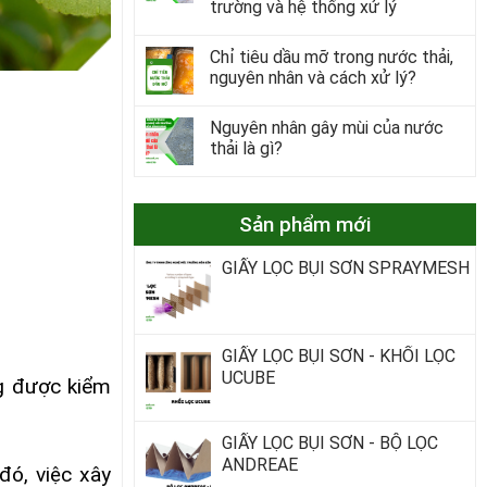
trường và hệ thống xử lý
Chỉ tiêu dầu mỡ trong nước thải,
nguyên nhân và cách xử lý?
Nguyên nhân gây mùi của nước
thải là gì?
Sản phẩm mới
GIẤY LỌC BỤI SƠN SPRAYMESH
GIẤY LỌC BỤI SƠN - KHỐI LỌC
UCUBE
ng được kiểm
GIẤY LỌC BỤI SƠN - BỘ LỌC
ANDREAE
đó, việc xây