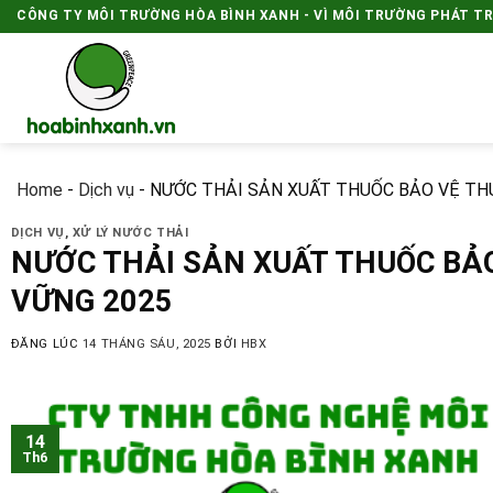
Skip
CÔNG TY MÔI TRƯỜNG HÒA BÌNH XANH - VÌ MÔI TRƯỜNG PHÁT T
to
content
Home
-
Dịch vụ
-
NƯỚC THẢI SẢN XUẤT THUỐC BẢO VỆ THỰ
DỊCH VỤ
,
XỬ LÝ NƯỚC THẢI
NƯỚC THẢI SẢN XUẤT THUỐC BẢO
VỮNG 2025
ĐĂNG LÚC
14 THÁNG SÁU, 2025
BỞI
HBX
14
Th6