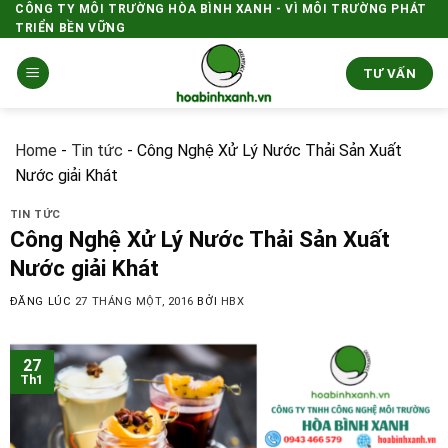
Skip
CÔNG TY MÔI TRƯỜNG HÒA BÌNH XANH - VÌ MÔI TRƯỜNG PHÁT
TRIỂN BỀN VỮNG
to
content
TƯ VẤN
Home
-
Tin tức
-
Công Nghệ Xử Lý Nước Thải Sản Xuất
Nước giải Khát
TIN TỨC
Công Nghệ Xử Lý Nước Thải Sản Xuất
Nước giải Khát
ĐĂNG LÚC
27 THÁNG MỘT, 2016
BỞI
HBX
27
Th1