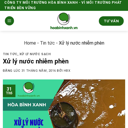
Skip
CÔNG TY MÔI TRƯỜNG HÒA BÌNH XANH - VÌ MÔI TRƯỜNG PHÁT
TRIỂN BỀN VỮNG
to
content
TƯ VẤN
Home
-
Tin tức
-
Xử lý nước nhiễm phèn
TIN TỨC
,
XỬ LÝ NƯỚC SẠCH
Xử lý nước nhiễm phèn
ĐĂNG LÚC
31 THÁNG NĂM, 2016
BỞI
HBX
31
Th5