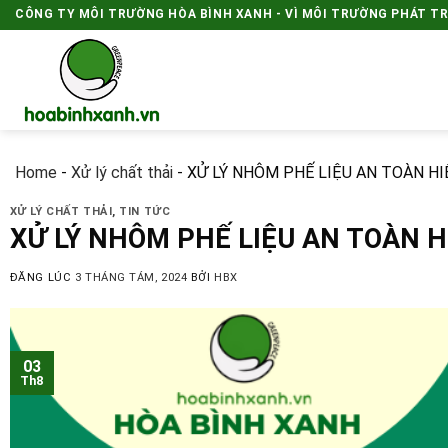
Skip
CÔNG TY MÔI TRƯỜNG HÒA BÌNH XANH - VÌ MÔI TRƯỜNG PHÁT T
to
content
Home
-
Xử lý chất thải
-
XỬ LÝ NHÔM PHẾ LIỆU AN TOÀN HI
XỬ LÝ CHẤT THẢI
,
TIN TỨC
XỬ LÝ NHÔM PHẾ LIỆU AN TOÀN H
ĐĂNG LÚC
3 THÁNG TÁM, 2024
BỞI
HBX
03
Th8