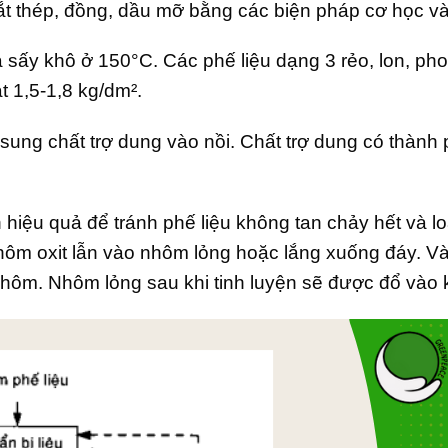
sắt thép, đồng, dầu mỡ bằng các biện pháp cơ học v
 sấy khô ở 150°C. Các phế liệu dạng 3 rẻo, lon, ph
t 1,5-1,8 kg/dm².
 sung chất trợ dung vào nồi. Chất trợ dung có thành
hiệu quả để tránh phế liệu không tan chảy hết và lo
hôm oxit lẫn vào nhôm lỏng hoặc lắng xuống đáy. V
n nhôm. Nhôm lỏng sau khi tinh luyện sẽ được đổ vào