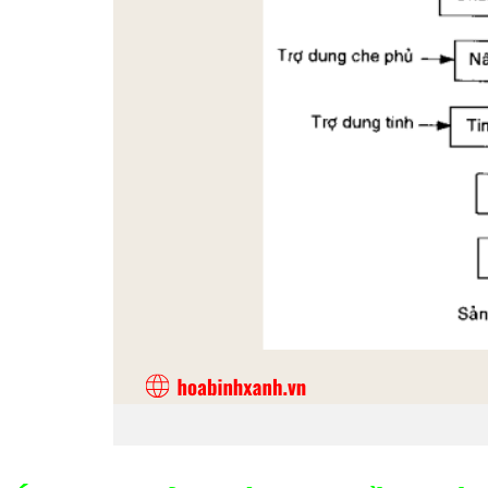
Sơ đồ tái si