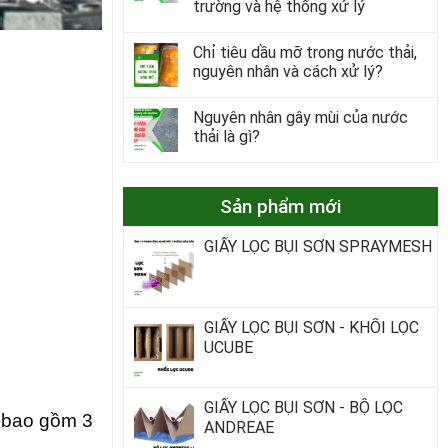
trường và hệ thống xử lý
Chỉ tiêu dầu mỡ trong nước thải,
nguyên nhân và cách xử lý?
Nguyên nhân gây mùi của nước
thải là gì?
Sản phẩm mới
GIẤY LỌC BỤI SƠN SPRAYMESH
GIẤY LỌC BỤI SƠN - KHỐI LỌC
UCUBE
GIẤY LỌC BỤI SƠN - BỘ LỌC
, bao gồm 3
ANDREAE