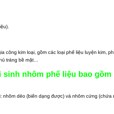
iệu).
ia công kim loại, gồm các loại phế liệu luyện kim, ph
 phủ tráng bề mặt…
i sinh nhôm phế liệu bao gồm
i: nhôm dẻo (biến dạng được) và nhôm cứng (chứa nh