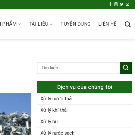
N PHẨM
TÀI LIỆU
TUYỂN DỤNG
LIÊN HỆ
Dịch vụ của chúng tôi
Xử lý nước thải
Xử lý khí thải
Xử lý bụi
Xử lý nước sạch