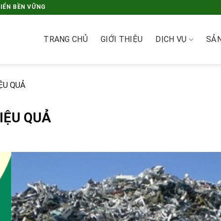
RIỂN BỀN VỮNG
TRANG CHỦ
GIỚI THIỆU
DỊCH VỤ
SẢ
ỆU QUẢ
IỆU QUẢ