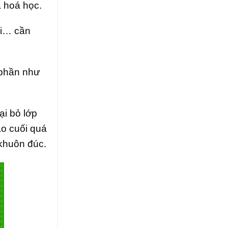
à hoá học.
oi… cần
 phần như
ại bỏ lớp
ào cuối quá
 khuôn đúc.