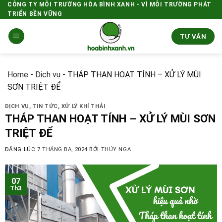
Skip
CÔNG TY MÔI TRƯỜNG HÒA BÌNH XANH - VÌ MÔI TRƯỜNG PHÁT
TRIỂN BỀN VỮNG
to
content
TƯ VẤN
Home
-
Dịch vụ
-
THÁP THAN HOẠT TÍNH – XỬ LÝ MÙI
SƠN TRIỆT ĐỂ
DỊCH VỤ
,
TIN TỨC
,
XỬ LÝ KHÍ THẢI
THÁP THAN HOẠT TÍNH – XỬ LÝ MÙI SƠN
TRIỆT ĐỂ
ĐĂNG LÚC
7 THÁNG BA, 2024
BỞI
THÚY NGA
07
Th3