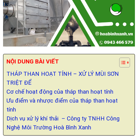
NỘI DUNG BÀI VIẾT
THÁP THAN HOẠT TÍNH – XỬ LÝ MÙI SƠN
TRIỆT ĐỂ
Cơ chế hoạt động của tháp than hoạt tính
Ưu điểm và nhược điểm của tháp than hoạt
tính
Dịch vụ xử lý khí thải – Công ty TNHH Công
Nghệ Môi Trường Hoà Bình Xanh