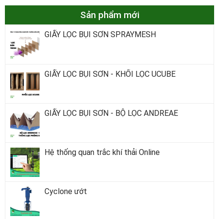
Sản phẩm mới
GIẤY LỌC BỤI SƠN SPRAYMESH
GIẤY LỌC BỤI SƠN - KHỐI LỌC UCUBE
GIẤY LỌC BỤI SƠN - BỘ LỌC ANDREAE
Hệ thống quan trắc khí thải Online
Cyclone ướt