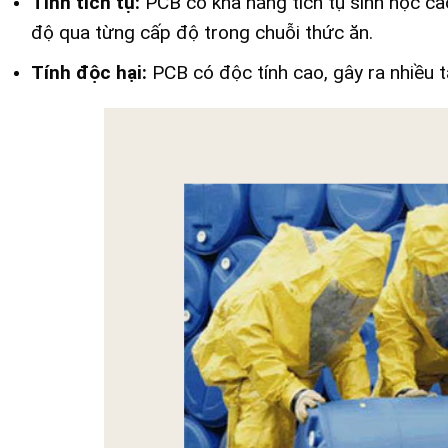
Tính tích tụ:
PCB có khả năng tích tụ sinh học cao
độ qua từng cấp độ trong chuỗi thức ăn.
Tính độc hại:
PCB có độc tính cao, gây ra nhiều 