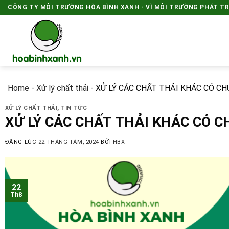
Skip
CÔNG TY MÔI TRƯỜNG HÒA BÌNH XANH - VÌ MÔI TRƯỜNG PHÁT T
to
content
Home
-
Xử lý chất thải
-
XỬ LÝ CÁC CHẤT THẢI KHÁC CÓ C
XỬ LÝ CHẤT THẢI
,
TIN TỨC
XỬ LÝ CÁC CHẤT THẢI KHÁC CÓ 
ĐĂNG LÚC
22 THÁNG TÁM, 2024
BỞI
HBX
22
Th8