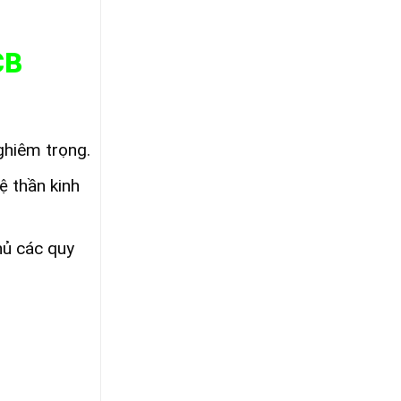
CB
ghiêm trọng.
ệ thần kinh
hủ các quy