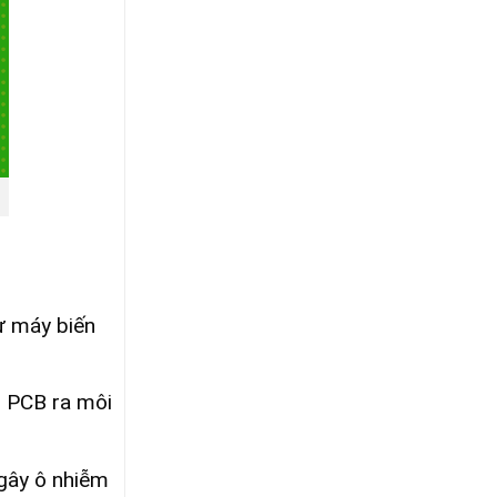
ư máy biến
i PCB ra môi
 gây ô nhiễm