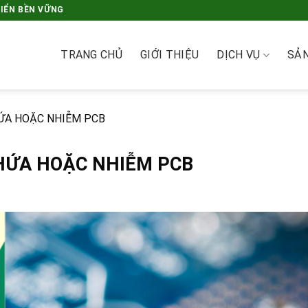
RIỂN BỀN VỮNG
TRANG CHỦ
GIỚI THIỆU
DỊCH VỤ
SẢ
HỨA HOẶC NHIỄM PCB
CHỨA HOẶC NHIỄM PCB