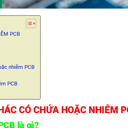
IỄM PCB
hoặc nhiễm PCB
iễm PCB
KHÁC CÓ CHỨA HOẶC NHIỄM 
PCB là gì?