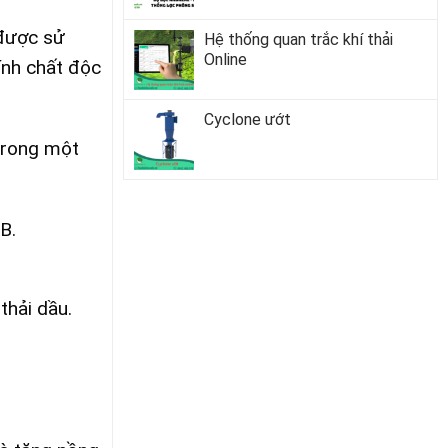
 được sử
Hệ thống quan trắc khí thải
Online
ính chất độc
Cyclone ướt
 trong một
B.
thải dầu.