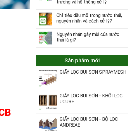
trường và hệ thống xử lý
Chỉ tiêu dầu mỡ trong nước thải,
nguyên nhân và cách xử lý?
Nguyên nhân gây mùi của nước
thải là gì?
Sản phẩm mới
GIẤY LỌC BỤI SƠN SPRAYMESH
GIẤY LỌC BỤI SƠN - KHỐI LỌC
UCUBE
PCB
GIẤY LỌC BỤI SƠN - BỘ LỌC
ANDREAE