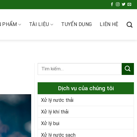
N PHẨM
TÀI LIỆU
TUYỂN DỤNG
LIÊN HỆ
Dịch vụ của chúng tôi
Xử lý nước thải
Xử lý khí thải
Xử lý bụi
Xử lý nước sạch