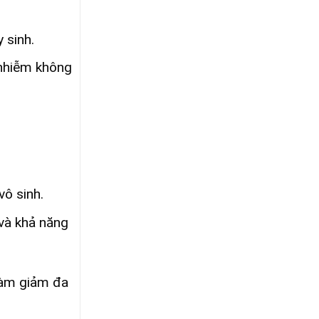
 sinh.
 nhiễm không
vô sinh.
 và khả năng
 làm giảm đa