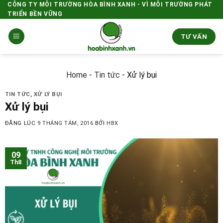
Skip
CÔNG TY MÔI TRƯỜNG HÒA BÌNH XANH - VÌ MÔI TRƯỜNG PHÁT
TRIỂN BỀN VỮNG
to
content
TƯ VẤN
Home
-
Tin tức
-
Xử lý bụi
TIN TỨC
,
XỬ LÝ BỤI
Xử lý bụi
ĐĂNG LÚC
9 THÁNG TÁM, 2016
BỞI
HBX
09
Th8