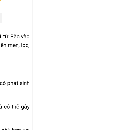
i từ Bắc vào
ên men, lọc,
có phát sinh
à có thể gây