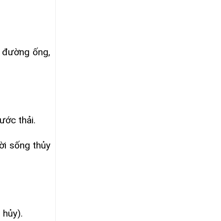
 đường ống,
ước thải.
ời sống thủy
 hủy).