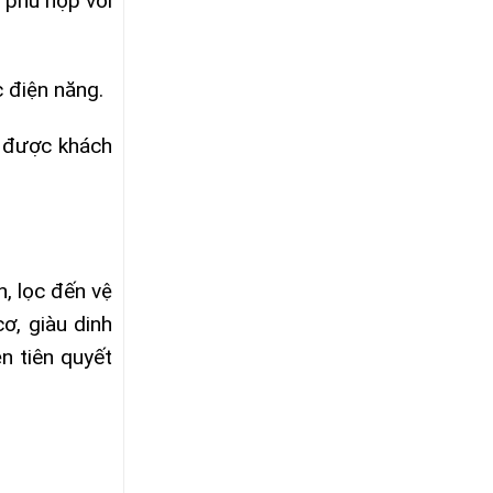
 phù hợp với
c điện năng.
g được khách
, lọc đến vệ
cơ, giàu dinh
n tiên quyết