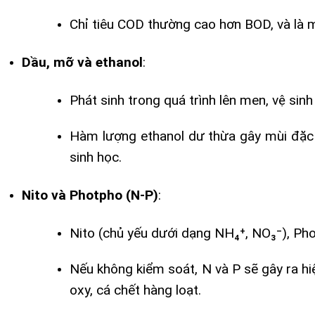
Chỉ tiêu COD thường cao hơn BOD, và là m
Dầu, mỡ và ethanol
:
Phát sinh trong quá trình lên men, vệ sinh
Hàm lượng ethanol dư thừa gây mùi đặc 
sinh học.
Nito và Photpho (N-P)
:
Nito (chủ yếu dưới dạng NH₄⁺, NO₃⁻), Pho
Nếu không kiểm soát, N và P sẽ gây ra hi
oxy, cá chết hàng loạt.