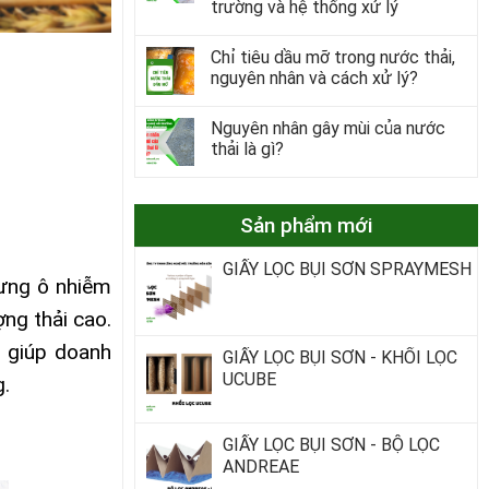
trường và hệ thống xử lý
Chỉ tiêu dầu mỡ trong nước thải,
nguyên nhân và cách xử lý?
Nguyên nhân gây mùi của nước
thải là gì?
Sản phẩm mới
GIẤY LỌC BỤI SƠN SPRAYMESH
ưng ô nhiễm
ng thải cao.
g giúp doanh
GIẤY LỌC BỤI SƠN - KHỐI LỌC
UCUBE
g.
GIẤY LỌC BỤI SƠN - BỘ LỌC
ANDREAE