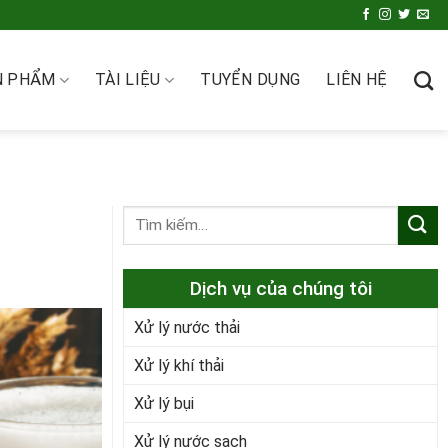
N PHẨM
TÀI LIỆU
TUYỂN DỤNG
LIÊN HỆ
Dịch vụ của chúng tôi
Xử lý nước thải
Xử lý khí thải
Xử lý bụi
Xử lý nước sạch