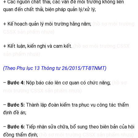
+ Các nguồn chất thải, các vấn đề môi trường không liên
quan đến chất thải, biện pháp quản lý/xử lý;
(hồ sơ môi trường
+ Kế hoạch quản lý môi trường hằng năm;
CSSX sản phẩm nhựa)
(hồ sơ môi trường CSSX
+ Kết luận, kiến nghị và cam kết.
sản phẩm nhựa)
(Theo Phụ lục 13 Thông tư 26/2015/TT-BTNMT)
(hồ sơ
–
Bước 4:
Nộp báo cáo lên cơ quan có chức năng;
môi trường CSSX sản phẩm nhựa)
–
Bước 5:
Thành lập đoàn kiểm tra phục vụ công tác thẩm
định đề án;
–
Bước 6:
Tiếp nhận sửa chữa, bổ sung theo biên bản của hội
(hồ sơ môi trường CSSX sản phẩm nhựa)
đồng thẩm định;