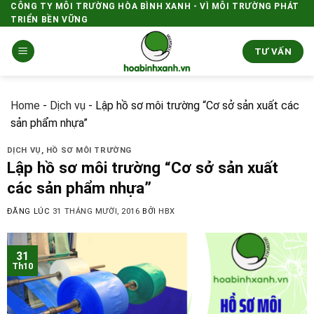
Skip
CÔNG TY MÔI TRƯỜNG HÒA BÌNH XANH - VÌ MÔI TRƯỜNG PHÁT
TRIỂN BỀN VỮNG
to
content
TƯ VẤN
Home
-
Dịch vụ
-
Lập hồ sơ môi trường “Cơ sở sản xuất các
sản phẩm nhựa”
DỊCH VỤ
,
HỒ SƠ MÔI TRƯỜNG
Lập hồ sơ môi trường “Cơ sở sản xuất
các sản phẩm nhựa”
ĐĂNG LÚC
31 THÁNG MƯỜI, 2016
BỞI
HBX
31
Th10