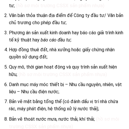
(hồ sơ môi trường CSSX sản phẩm nhựa)
tư;
Văn bản thỏa thuận địa điểm để Công ty đầu tư/ Văn bản
chủ trương cho phép đầu tư;
Phương án sản xuất kinh doanh hay báo cáo giải trình kinh
tế kỹ thuật hay
báo cáo đầu tư;
Hợp đồng thuê đất, nhà xưởng hoặc giấy chứng nhận
quyền sử dụng đất;
Quy mô, thời gian hoạt động và quy trình sản xuất hiện
(hồ sơ môi trường CSSX sản phẩm nhựa)
hữu;
Danh mục máy móc thiết bị – Nhu cầu nguyên, nhiên, vật
liệu – Nhu cầu điện nước;
Bản vẽ mặt bằng tổng thể (có đánh dấu vị trí nhà chứa
rác, máy phát điện, hệ thống xử lý nước thải);
(hồ sơ môi
Bản vẽ thoát nước mưa, nước thải, khí thải;
trường CSSX sản phẩm nhựa)